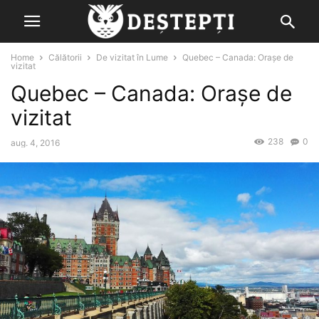
Home
Călătorii
De vizitat în Lume
Quebec – Canada: Orașe de
vizitat
Quebec – Canada: Orașe de
vizitat
238
0
aug. 4, 2016