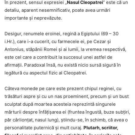
În prezent, sensul expresiei „
Nasul Cleopatrei
” este că un
detaliu, aparent nesemnificativ, poate avea urmări
importante și neprevăzute.
Desigur, renumele eroinei, regină a Egiptului (69 – 30
i.Hr.), care i-a cucerit, cu farmecele ei, pe Cezar și
Antonius, stăpânii Romei și ai lumii, la vremea respectivă,
este cel care a contribuit la succesul unei astfel de
afirmații. Paradoxal însă, nu există nicio sursă sigură în
legătură cu aspectul fizic al Cleopatrei.
Câteva monede pe care este prezent chipul reginei, cu
trăsături aspre și cu un nas proeminent, precum și un bust
sculptat după moartea acesteia reprezintă singurele
mărturii despre înfățișarea ei (fruntea îngustă, buze subțiri,
păr cârlionțat, nasul lung), știindu-se, în schimb, că avea o
personalitate puternică și mult curaj.
Plutarh, scriitor,