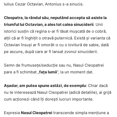
Iulius Cezar Octavian, Antonius s-a sinucis.
Cleopatra, la rândul său, neputând accepta să asiste la
triumful lui Octavian, a ales tot calea sinuciderii
. Unii
istorici susțin că regina s-ar fi lăsat mușcată de o cobră,
alții că ar fi înghițit o otravă puternică. Există și varianta că
Octavian însuși ar fi omorât-o cu o lovitură de sabie, dată
pe ascuns, după care ar fi lansat zvonul sinuciderii.
Semn de frumusețe/seducție sau nu, Nasul Cleopatrei
pare a fi schimbat „
fața lumii
”, la un moment dat.
Așadar, am putea spune astăzi, de exemplu
: Chiar dacă
nu te interesează Nasul Cleopatrei (adică detaliile), ai grijă
cum acționezi când îți dorești lucruri importante.
Expresia
Nasul Cleopatrei
transcende simpla mențiune a