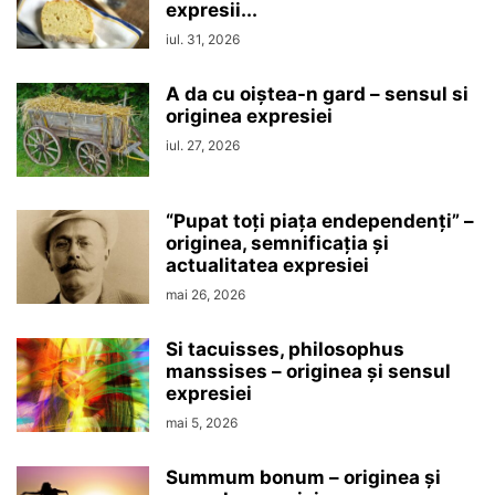
expresii...
iul. 31, 2026
A da cu oiștea-n gard – sensul si
originea expresiei
iul. 27, 2026
“Pupat toţi piaţa endependenţi” –
originea, semnificaţia şi
actualitatea expresiei
mai 26, 2026
Si tacuisses, philosophus
manssises – originea şi sensul
expresiei
mai 5, 2026
Summum bonum – originea şi