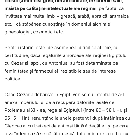
filosof și moralist grec, din antichitate, în scrierile sale,
insistă pe calitățile intelectuale ale reginei
, pe faptul că
învățase mai multe limbi – greacă, arabă, ebraică, aramaică
etc.– că stăpânea cunoștințe în domeniul alchimiei,
ginecologiei, cosmeticii etc.
Pentru istorici este, de asemenea, dificil să afirme, cu
certitudine, dacă legăturile amoroase ale reginei Egiptului
cu Cezar și, apoi, cu Antonius, au fost determinate de
feminitatea și farmecul ei irezistibile sau de interese
politice.
Când Cezar a debarcat în Egipt, venise cu intenția de a-l
anexa imperiului și de a recupera datoriile lăsate de
Ptolemeu al XII-lea, rege al Egiptului (între 80 – 58 i. Hr. și
55 -51 i.Hr.), renunțând la unele pretenții după întâlnirea cu
Cleopatra, cu treizeci de ani mai tânără decât el, și pe care
o va îndemna să se căsătorească, tot din interes politic, cu