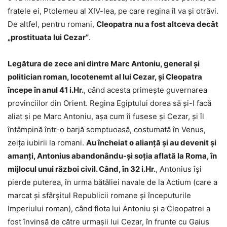
fratele ei, Ptolemeu al XIV-lea, pe care regina îl va și otrăvi.
De altfel, pentru romani,
Cleopatra nu a fost altceva decât
„prostituata lui Cezar”
.
Legătura de zece ani dintre Marc Antoniu, general și
politician roman, locotenemt al lui Cezar, și Cleopatra
începe în anul 41 i.Hr.
, când acesta primește guvernarea
provinciilor din Orient. Regina Egiptului dorea să și-l facă
aliat și pe Marc Antoniu, așa cum îi fusese și Cezar, și îl
întâmpină într-o barjă somptuoasă, costumată în Venus,
zeița iubirii la romani.
Au încheiat o alianță și au devenit și
amanți, Antonius abandonându-și soția aflată la Roma, în
mijlocul unui război civil. Când, în 32 i.Hr.
, Antonius își
pierde puterea, în urma bătăliei navale de la Actium (care a
marcat și sfârșitul Republicii romane și începuturile
Imperiului roman), când flota lui Antoniu și a Cleopatrei a
fost învinsă de către urmașii lui Cezar, în frunte cu Gaius