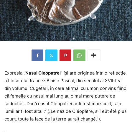
Expresia „
Nasul Cleopatrei
” își are originea într-o reflecție
a filosofului francez Blaise Pascal, din secolul al XVII-lea,
din volumul Cugetări, în care afirmă, cu umor, convins fiind
că femeile cu nasul mai lung au o mai mare putere de
seducție: „Dacă nasul Cleopatrei ar fi fost mai scurt, fața
lumii ar fi fost alta…” („Le nez de Cléopâtre, s’il eût été plus
court, toute la face de la terre aurait changé.”).