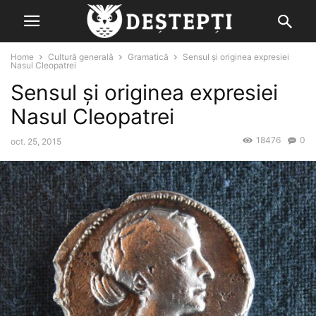
Home
Cultură generală
Gramatică
Sensul şi originea expresiei
Nasul Cleopatrei
Sensul şi originea expresiei
Nasul Cleopatrei
18476
0
oct. 25, 2015