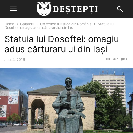
Home
Călătorii
Obiective turistice din România
Statuia lui
Dosoftei: omagiu adus cărturarului din Iași
Statuia lui Dosoftei: omagiu
adus cărturarului din Iași
367
0
aug. 4, 2016