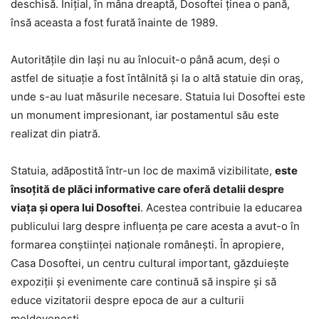
deschisă. Iniţial, în mâna dreaptă, Dosoftei ţinea o pană,
însă aceasta a fost furată înainte de 1989.
Autorităţile din Iaşi nu au înlocuit-o până acum, deşi o
astfel de situaţie a fost întâlnită şi la o altă statuie din oraş,
unde s-au luat măsurile necesare. Statuia lui Dosoftei este
un monument impresionant, iar postamentul său este
realizat din piatră.
Statuia, adăpostită într-un loc de maximă vizibilitate,
este
însoțită de plăci informative care oferă detalii despre
viața și opera lui Dosoftei
. Acestea contribuie la educarea
publicului larg despre influența pe care acesta a avut-o în
formarea conștiinței naționale românești. În apropiere,
Casa Dosoftei, un centru cultural important, găzduiește
expoziții și evenimente care continuă să inspire și să
educe vizitatorii despre epoca de aur a culturii
moldovenești.