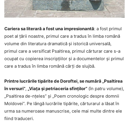
Cariera sa literară a fost una impresionantă
: a fost primul
poet al ţării noastre, primul care a tradus în limba română
volume din literatura dramatică şi istorică universală,
primul care a versificat Psaltirea, primul cărturar care s-a
ocupat cu copierea inscripţiilor şi a documentelor şi primul
care a tradus în limba română cărţi de slujbă.
Printre lucrările tipărite de Doroftei, se numără „Psaltirea
în versuri”
,
„Viaţa şi petriaceria sfinţilor”
(în patru volume),
„Psaltirea de-nţeles” şi „Poem cronologic despre domnii
Moldovei”. Pe lângă lucrările tipărite, cărturarul a lăsat în
urma sa numeroase manuscrise, cele mai multe dintre ele
fiind traduceri.