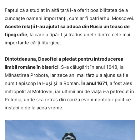
Faptul că a studiat în altă ţară i-a oferit posibilitatea de a
cunoaşte oameni importanţi, cum ar fi patriarhul Moscovei.
Aceste relaţii l-au ajutat să aducă din Rusia un teasc de
tipografie
, la care a tipărit şi tradus unele dintre cele mai
importante cărţi liturgice.
Dintotdeauna, Dosoftei a pledat pentru introducerea
limbii române în biserici
. S-a călugărit în anul 1648, la
Mănăstirea Probota, iar zece ani mai târziu a ajuns să fie
numit episcop la Huşi şi la Roman.
În anul 1671
, a fost ales
mitropolit al Moldovei, iar ultimii ani de viaţă i-a petrecut în
Polonia, unde s-a retras din cauza evenimentelor politice
instabile de la acea vreme.