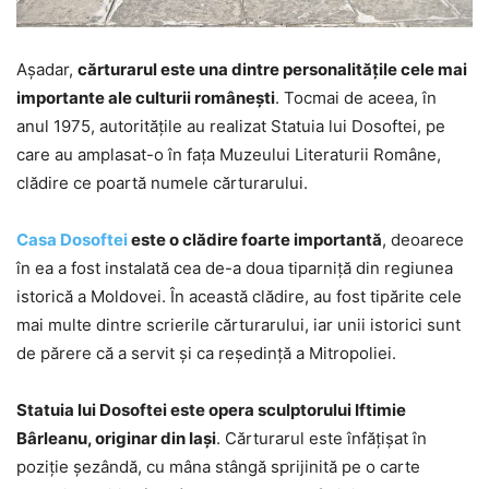
Aşadar,
cărturarul este una dintre personalităţile cele mai
importante ale culturii româneşti
. Tocmai de aceea, în
anul 1975, autorităţile au realizat Statuia lui Dosoftei, pe
care au amplasat-o în faţa Muzeului Literaturii Române,
clădire ce poartă numele cărturarului.
Casa Dosoftei
este o clădire foarte importantă
, deoarece
în ea a fost instalată cea de-a doua tiparniţă din regiunea
istorică a Moldovei. În această clădire, au fost tipărite cele
mai multe dintre scrierile cărturarului, iar unii istorici sunt
de părere că a servit şi ca reşedinţă a Mitropoliei.
Statuia lui Dosoftei este opera sculptorului Iftimie
Bârleanu, originar din Iaşi
. Cărturarul este înfăţişat în
poziţie şezândă, cu mâna stângă sprijinită pe o carte