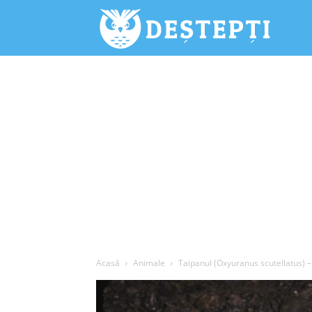
Deștepți.
Acasă
Animale
Taipanul (Oxyuranus scutellatus) –