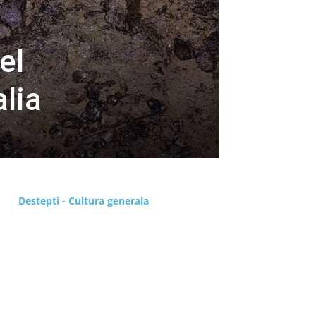
el
lia
Destepti - Cultura generala