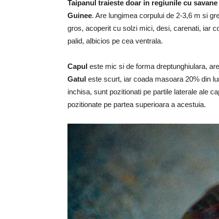
Taipanul traieste doar in regiunile cu savane 
Guinee
. Are lungimea corpului de 2-3,6 m si gr
gros, acoperit cu solzi mici, desi, carenati, iar
palid, albicios pe cea ventrala.
Capul
este mic si de forma dreptunghiulara, ar
Gatul
este scurt, iar coada masoara 20% din l
inchisa, sunt pozitionati pe partile laterale ale c
pozitionate pe partea superioara a acestuia.