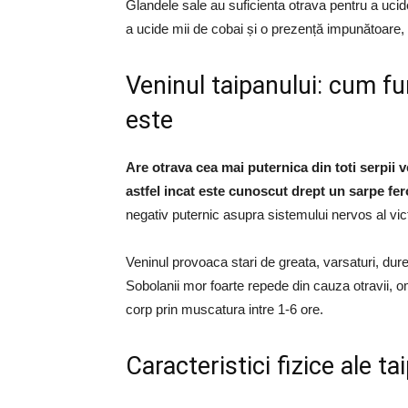
Glandele sale au suficienta otrava pentru a ucid
a ucide mii de cobai și o prezență impunătoare, t
Veninul taipanului: cum fu
este
Are otrava cea mai puternica din toti serpii v
astfel incat este cunoscut drept un sarpe fe
negativ puternic asupra sistemului nervos al vic
Veninul provoaca stari de greata, varsaturi, du
Sobolanii mor foarte repede din cauza otravii, om
corp prin muscatura intre 1-6 ore.
Caracteristici fizice ale ta