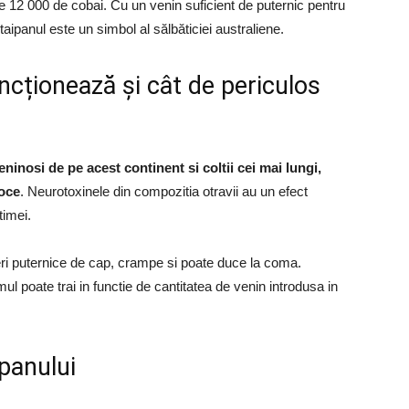
e 12 000 de cobai. Cu un venin suficient de puternic pentru
aipanul este un simbol al sălbăticiei australiene.
ncționează și cât de periculos
eninosi de pe acest continent si coltii cei mai lungi,
roce
. Neurotoxinele din compozitia otravii au un efect
timei.
reri puternice de cap, crampe si poate duce la coma.
ul poate trai in functie de cantitatea de venin introdusa in
ipanului