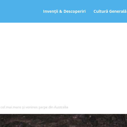
ro
Invenții & Descoperiri
Cultură Generală
 cel mai mare și veninos șarpe din Australia