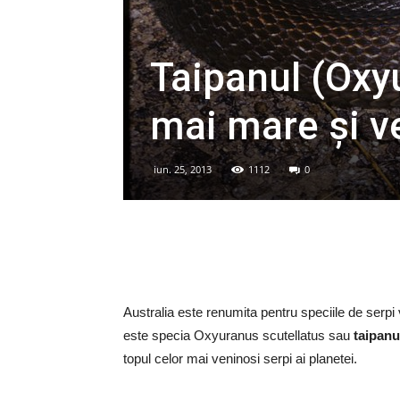
Taipanul (Oxy
mai mare și v
iun. 25, 2013
1112
0
Australia este renumita pentru speciile de serpi 
este specia Oxyuranus scutellatus sau
taipanu
topul celor mai veninosi serpi ai planetei.