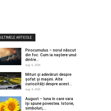
ULTIMELE ARTICOLE
Pirocumulus – norul născut
din foc. Cum ia naștere unul
dintre...
aug. 6, 2026
Mituri și adevăruri despre
șofat și mașini. Alte
curiozități despre acest...
aug. 4, 2026
August – luna în care vara
își spune povestea. Istorie,
simboluri,...