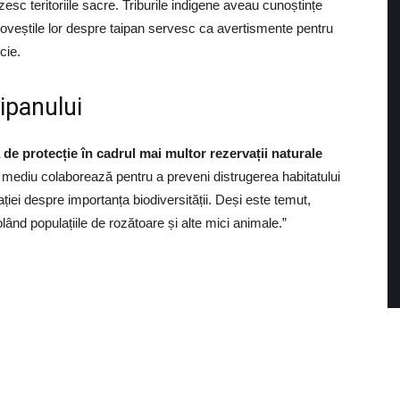
esc teritoriile sacre. Triburile indigene aveau cunoștințe
oveștile lor despre taipan servesc ca avertismente pentru
cie.
ipanului
 de protecție în cadrul mai multor rezervații naturale
e mediu colaborează pentru a preveni distrugerea habitatului
ației despre importanța biodiversității. Deși este temut,
lând populațiile de rozătoare și alte mici animale.”