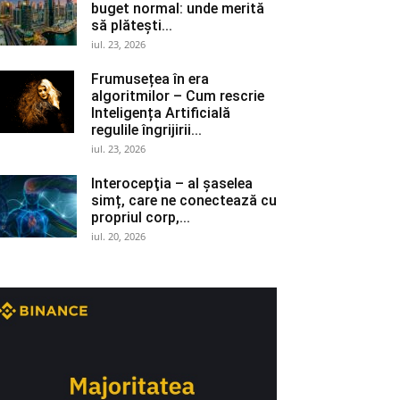
buget normal: unde merită
să plătești...
iul. 23, 2026
Frumusețea în era
algoritmilor – Cum rescrie
Inteligența Artificială
regulile îngrijirii...
iul. 23, 2026
Interocepţia – al șaselea
simț, care ne conectează cu
propriul corp,...
iul. 20, 2026