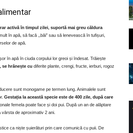
alimentar
rar activă în timpul zilei, suportă mai greu căldura
ult în apă, să facă ,,băi” sau să lenevească în tufișuri,
rselor de apă.
r în apă în ciuda corpului lor greoi și îndesat. Trăiește
, se hrănește cu
diferite plante, crengi, fructe, ierburi, rogoz
producere sunt monogame pe termen lung. Animalele sunt
or.
Gestația la această specie este de 400 zile, după care
ionale femela poate face și doi pui. După un an de alăptare
la vârsta de aproximativ 2 ani.
tice ca niște șuierături prin care comunică cu puii. De