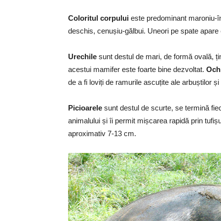
Coloritul corpului
este predominant maroniu-înc
deschis, cenușiu-gălbui. Uneori pe spate apare 
Urechile
sunt destul de mari, de formă ovală, țin
acestui mamifer este foarte bine dezvoltat.
Ochi
de a fi loviți de ramurile ascuțite ale arbuștilor și
Picioarele
sunt destul de scurte, se termină fie
animalului și îi permit mișcarea rapidă prin tufișu
aproximativ 7-13 cm.