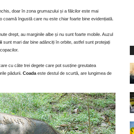
his, doar în zona grumazului și a fălcilor este mai
o coamă îngustă care nu este chiar foarte bine evidențiată.
ute drept, au marginile albe și nu sunt foarte mobile. Auzul
i
sunt mari dar bine adânciți în orbite, astfel sunt protejați
 copacilor.
care cu câte trei degete care pot susține greutatea
rile pădurii.
Coada
este destul de scurtă, are lungimea de