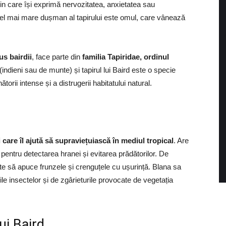
rin care își exprimă nervozitatea, anxietatea sau
ul. Cel mai mare dușman al tapirului este omul, care vânează
us bairdii
, face parte din
familia Tapiridae, ordinul
i (indieni sau de munte) și tapirul lui Baird este o specie
torii intense și a distrugerii habitatului natural.
 care îl ajută să supraviețuiască în mediul tropical
. Are
 pentru detectarea hranei și evitarea prădătorilor. De
te să apuce frunzele și crenguțele cu ușurință. Blana sa
ile insectelor și de zgârieturile provocate de vegetația
ui Baird