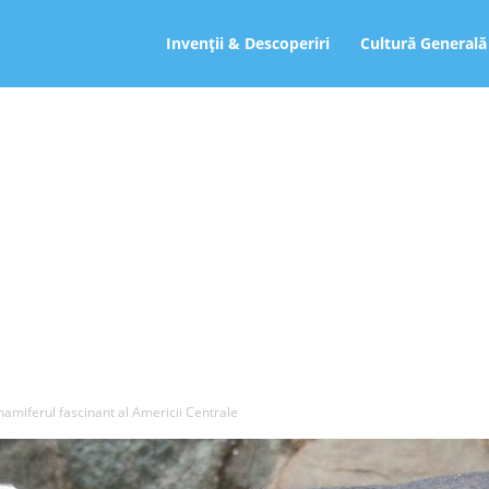
ro
Invenții & Descoperiri
Cultură Generală
 mamiferul fascinant al Americii Centrale