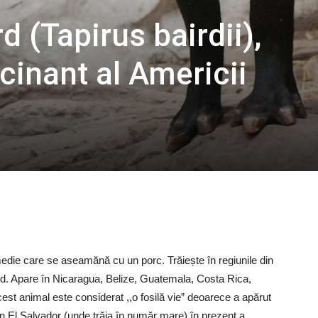
rd (Tapirus bairdii),
cinant al Americii
ie care se aseamănă cu un porc. Trăiește în regiunile din
ud. Apare în Nicaragua, Belize, Guatemala, Costa Rica,
t animal este considerat ,,o fosilă vie” deoarece a apărut
din El Salvador (unde trăia în număr mare) în prezent a