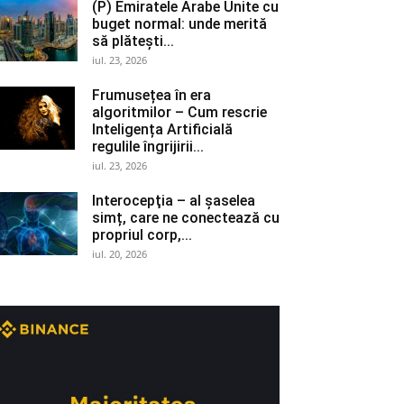
(P) Emiratele Arabe Unite cu
buget normal: unde merită
să plătești...
iul. 23, 2026
Frumusețea în era
algoritmilor – Cum rescrie
Inteligența Artificială
regulile îngrijirii...
iul. 23, 2026
Interocepţia – al șaselea
simț, care ne conectează cu
propriul corp,...
iul. 20, 2026