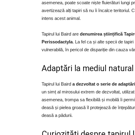
asemenea, poate scoate niște fluierături lungi p
avertizează alți tapiri să nu îi încalce teritori
intens acest animal.
Tapirul lui Baird are
denumirea științifică Tapir
Perissodactyla
. La fel ca și alte specii de tapir
vulnerabilă, în pericol de dispariție din cauza vână
Adaptări la mediul natural
Tapirul lui Baird
a dezvoltat o serie de adaptări
un simț al mirosului extrem de dezvoltat, utilizat
asemenea, trompa sa flexibilă și mobilă îi permi
deasă și pielea groasă îl protejează de înțepătur
deasă a pădurii.
Curiozități despre tapirul l