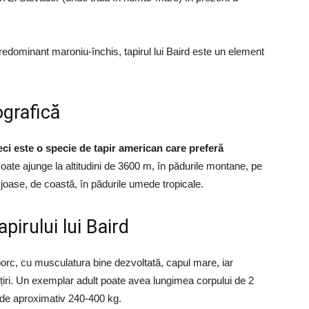
redominant maroniu-închis, tapirul lui Baird este un element
ografică
eci este o specie de tapir american care preferă
Poate ajunge la altitudini de 3600 m, în pădurile montane, pe
i joase, de coastă, în pădurile umede tropicale.
apirului lui Baird
orc, cu musculatura bine dezvoltată, capul mare, iar
ubțiri. Un exemplar adult poate avea lungimea corpului de 2
 de aproximativ 240-400 kg.