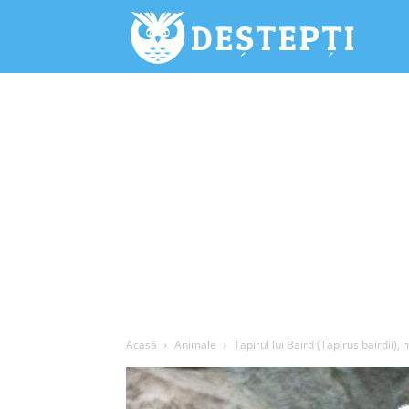
Deștepți.
Acasă
Animale
Tapirul lui Baird (Tapirus bairdii),