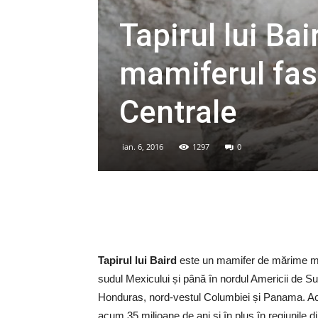
Tapirul lui Bai
mamiferul fas
Centrale
ian. 6, 2016
1297
0
Tapirul lui Baird
este un mamifer de mărime med
sudul Mexicului și până în nordul Americii de S
Honduras, nord-vestul Columbiei și Panama. Aces
acum 35 milioane de ani și în plus în regiunile 