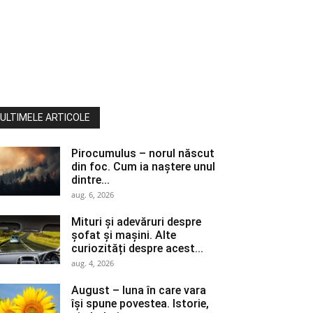
ULTIMELE ARTICOLE
Pirocumulus – norul născut
din foc. Cum ia naștere unul
dintre...
aug. 6, 2026
Mituri și adevăruri despre
șofat și mașini. Alte
curiozități despre acest...
aug. 4, 2026
August – luna în care vara
își spune povestea. Istorie,