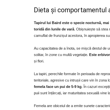
Dieta și comportamentul 
Tapirul lui Baird este o specie nocturnă, mai 
toridă din lunile de vară
. Obișnuiește să stea m
camuflat de frunzișul acestora, în apropierea su
Au capacitatea de a înota, se mișcă destul de ușo
solitar, în zone cu multă vegetație.
Este erbivor
și flori.
La tapiri, perechile formate în perioada de re
teritoriale, agresive cu intrușii care vin în zona l
femela face un pui de 5-9 kg
. În cazuri excepț
puii sunt înțărcați, iar maturitatea sexuală vine 
Femela are obiceiul de a emite sunete caracteris