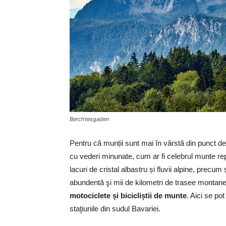
Berchtesgaden
Pentru că munții sunt mai în vârstă din punct de v
cu vederi minunate, cum ar fi celebrul munte re
lacuri de cristal albastru și fluvii alpine, precu
abundentă şi mii de kilometri de trasee montan
motociclete și bicicliștii de munte
. Aici se po
staţiunile din sudul Bavariei.