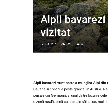
Alpii bavarez
vizitat
aug. 4, 2016
1651
0
Alpii bavarezi sunt parte a munţilor Alpi di
Bavaria și continuă peste graniță, în Austria. 
peisaje din Germania și unul dintre locurile cel
o zonă rurală, plină cu animale sălbatice, multe 