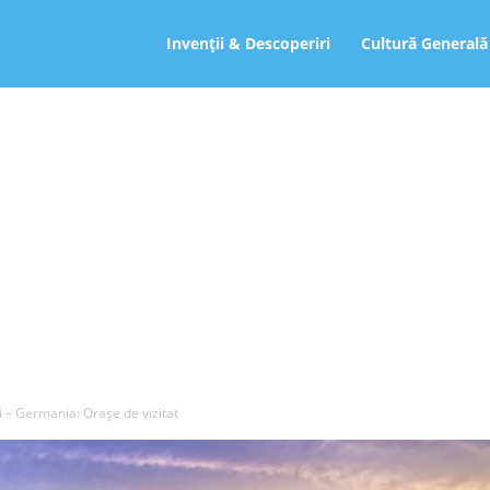
ro
Invenții & Descoperiri
Cultură Generală
i – Germania: Orașe de vizitat