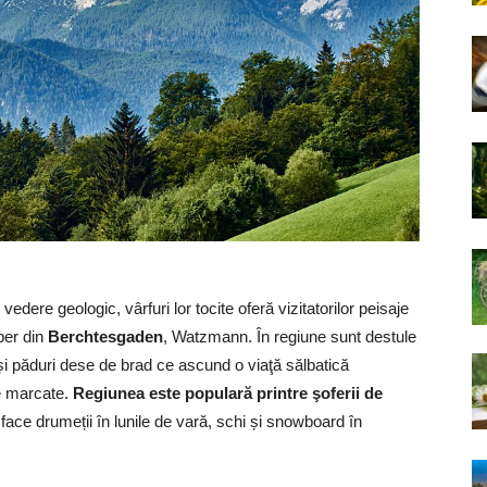
edere geologic, vârfuri lor tocite oferă vizitatorilor peisaje
per din
Berchtesgaden
, Watzmann. În regiune sunt destule
m și păduri dese de brad ce ascund o viaţă sălbatică
e marcate.
Regiunea este populară printre şoferii de
t face drumeții în lunile de vară, schi și snowboard în