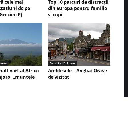
ă cele mai
Top 10 parcuri de distracții
stațiuni de pe
din Europa pentru familie
Greciei (P)
și copii
 Lume
De vizitat în Lume
nalt vârf al Africii
Ambleside – Anglia: Orașe
njaro, „muntele
de vizitat