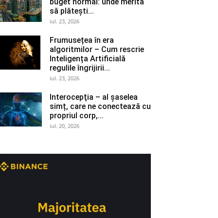
buget normal: unde merită
să plătești...
iul. 23, 2026
Frumusețea în era
algoritmilor – Cum rescrie
Inteligența Artificială
regulile îngrijirii...
iul. 23, 2026
Interocepţia – al șaselea
simț, care ne conectează cu
propriul corp,...
iul. 20, 2026