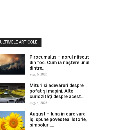
ULTIMELE ARTICOLE
Pirocumulus – norul născut
din foc. Cum ia naștere unul
dintre...
aug. 6, 2026
Mituri și adevăruri despre
șofat și mașini. Alte
curiozități despre acest...
aug. 4, 2026
August – luna în care vara
își spune povestea. Istorie,
simboluri,...