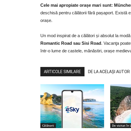
Cele mai apropiate orașe mari sunt:
München
deschisă pentru călătorii fără pașaport. Există ex
orașe.
Un mod inspirat de a călători și absolut la modă 
Romantic Road sau Sisi Road
. Vacanţa poate 
într-o lume de castele, mănăstiri, orașe mediev
ARTICOLE SIMILARE
DE LA ACELAȘI AUTOR
Călătorii
De vizitat în