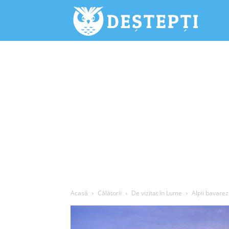
Deștepți.
Acasă
Călătorii
De vizitat în Lume
Alpii bavarez