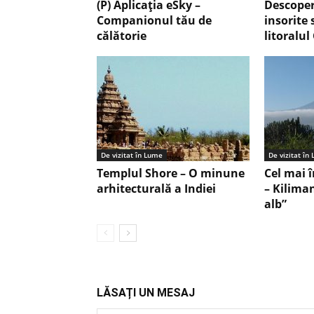
(P) Aplicația eSky –
Descoper
Companionul tău de
insorite 
călătorie
litoralul 
De vizitat în Lume
De vizitat în
Templul Shore – O minune
Cel mai î
arhitecturală a Indiei
– Kilima
alb”
LĂSAȚI UN MESAJ