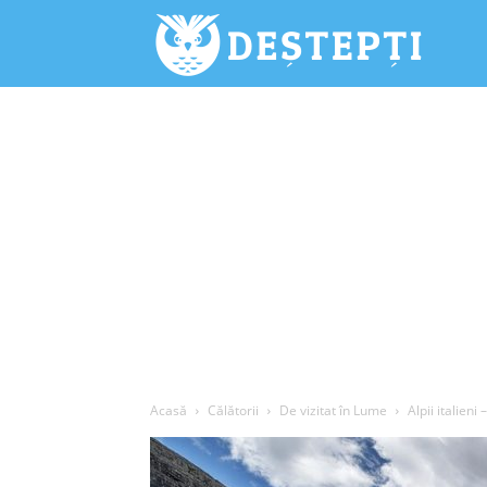
Deștepți.
Acasă
Călătorii
De vizitat în Lume
Alpii italieni 