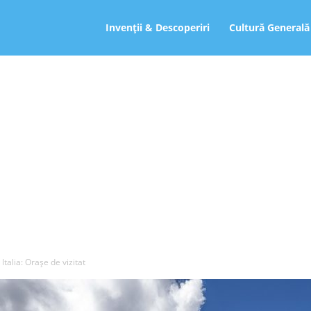
ro
Invenții & Descoperiri
Cultură Generală
– Italia: Orașe de vizitat