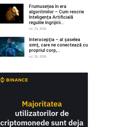
Frumusețea în era
algoritmilor – Cum rescrie
Inteligența Artificială
regulile îngrijirii...
iul. 23, 2026
Interocepţia – al șaselea
simț, care ne conectează cu
propriul corp,...
iul. 20, 2026