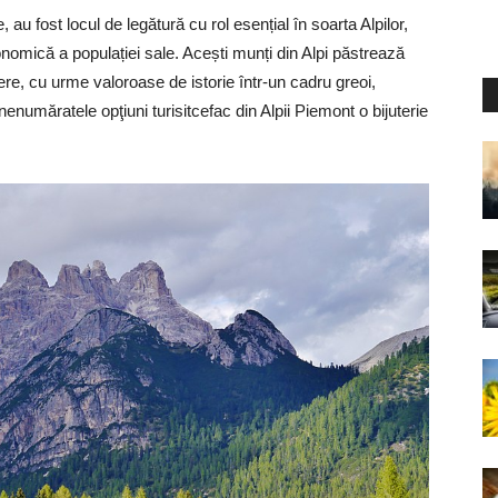
au fost locul de legătură cu rol esențial în soarta Alpilor,
onomică a populației sale. Acești munți din Alpi păstrează
ere, cu urme valoroase de istorie într-un cadru greoi,
i nenumăratele opţiuni turisitcefac din Alpii Piemont o bijuterie