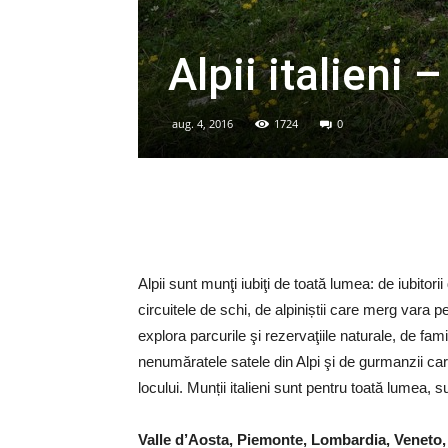
Alpii italieni –
aug. 4, 2016
1724
0
Alpii sunt munţi iubiţi de toată lumea: de iubitor
circuitele de schi, de alpiniștii care merg vara p
explora parcurile şi rezervaţiile naturale, de fami
nenumăratele satele din Alpi şi de gurmanzii car
locului. Munții italieni sunt pentru toată lumea, 
Valle d’Aosta, Piemonte, Lombardia, Veneto, T