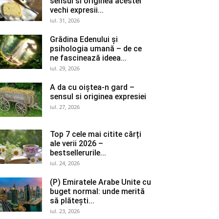
sensul si originea acestei
vechi expresii...
iul. 31, 2026
Grădina Edenului și
psihologia umană – de ce
ne fascinează ideea...
iul. 29, 2026
A da cu oiștea-n gard –
sensul si originea expresiei
iul. 27, 2026
Top 7 cele mai citite cărți
ale verii 2026 –
bestsellerurile...
iul. 24, 2026
(P) Emiratele Arabe Unite cu
buget normal: unde merită
să plătești...
iul. 23, 2026