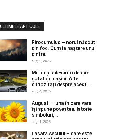
ULTIMELE ARTICOLE
Pirocumulus – norul născut
din foc. Cum ia naștere unul
dintre...
aug. 6, 2026
Mituri și adevăruri despre
șofat și mașini. Alte
curiozități despre acest...
aug. 4, 2026
August – luna în care vara
își spune povestea. Istorie,
simboluri,...
aug. 1, 2026
Lăsata secului – care este