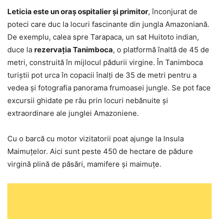
Leticia este un oraș ospitalier şi primitor
, înconjurat de
poteci care duc la locuri fascinante din jungla Amazoniană.
De exemplu, calea spre Tarapaca, un sat Huitoto indian,
duce la
rezervaţia Tanimboca
, o platformă înaltă de 45 de
metri, construită în mijlocul pădurii virgine. În Tanimboca
turiştii pot urca în copacii înalţi de 35 de metri pentru a
vedea şi fotografia panorama frumoasei jungle. Se pot face
excursii ghidate pe râu prin locuri nebănuite şi
extraordinare ale junglei Amazoniene.
Cu o barcă cu motor vizitatorii poat ajunge la Insula
Maimuţelor. Aici sunt peste 450 de hectare de pădure
virgină plină de păsări, mamifere și maimuțe.