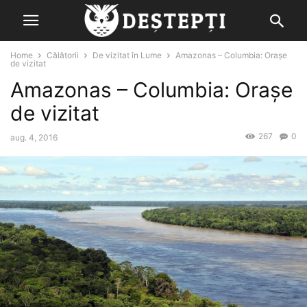
Home
Călătorii
De vizitat în Lume
Amazonas – Columbia: Orașe
de vizitat
Amazonas – Columbia: Orașe
de vizitat
267
0
aug. 4, 2016