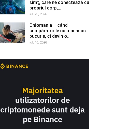
simț, care ne conectează cu
propriul corp,...
iul. 20, 2026
Oniomania – când
cumpărăturile nu mai aduc
bucurie, ci devin o...
iul. 16, 2026