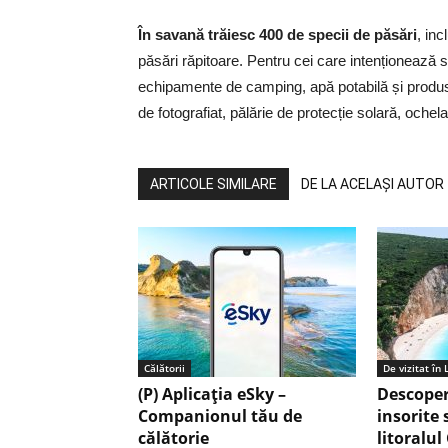
În savană trăiesc 400 de specii de păsări
, inc
păsări răpitoare. Pentru cei care intenționeaz
echipamente de camping, apă potabilă și produse
de fotografiat, pălărie de protecție solară, ochel
ARTICOLE SIMILARE
DE LA ACELAȘI AUTOR
Călătorii
De vizitat în
(P) Aplicația eSky –
Descoper
Companionul tău de
insorite 
călătorie
litoralul 