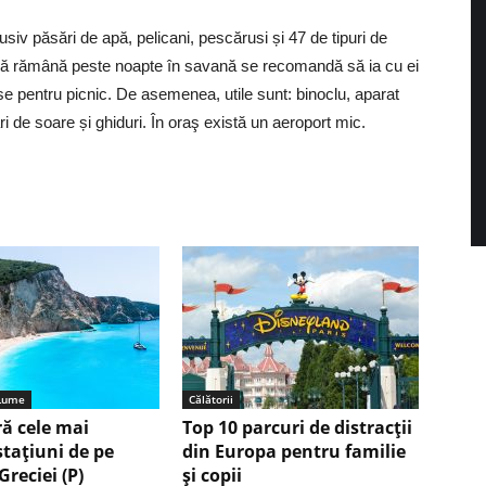
lusiv păsări de apă, pelicani, pescărusi și 47 de tipuri de
ă să rămână peste noapte în savană se recomandă să ia cu ei
 pentru picnic. De asemenea, utile sunt: binoclu, aparat
ari de soare și ghiduri. În oraş există un aeroport mic.
 Lume
Călătorii
ă cele mai
Top 10 parcuri de distracții
stațiuni de pe
din Europa pentru familie
Greciei (P)
și copii