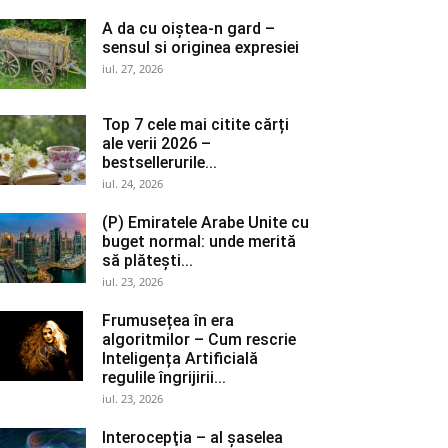
A da cu oiștea-n gard –
sensul si originea expresiei
iul. 27, 2026
Top 7 cele mai citite cărți
ale verii 2026 –
bestsellerurile...
iul. 24, 2026
(P) Emiratele Arabe Unite cu
buget normal: unde merită
să plătești...
iul. 23, 2026
Frumusețea în era
algoritmilor – Cum rescrie
Inteligența Artificială
regulile îngrijirii...
iul. 23, 2026
Interocepţia – al șaselea