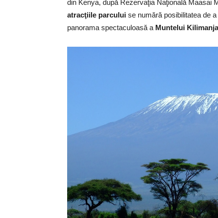
din Kenya, după Rezervaţia Naţională Maasai Mar
atracţiile parcului
se numără posibilitatea de a 
panorama spectaculoasă a
Muntelui Kilimanj