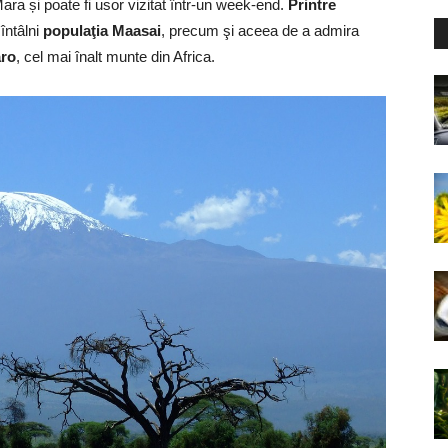
a și poate fi usor vizitat într-un week-end.
Printre
întâlni
populaţia Maasai
, precum şi aceea de a admira
aro
, cel mai înalt munte din Africa.