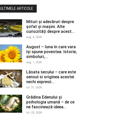
ULTIMELE ARTICOLE
Mituri și adevăruri despre
șofat și mașini. Alte
curiozități despre acest...
aug. 4, 2026
August – luna în care vara
își spune povestea. Istorie,
simboluri,...
aug. 1, 2026
Lăsata secului – care este
sensul si originea acestei
vechi expresii...
iul. 31, 2026
Grădina Edenului și
psihologia umană – de ce
ne fascinează ideea...
iul. 29, 2026