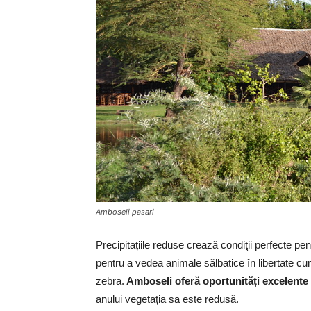
Amboseli pasari
Precipitațiile reduse crează condiţii perfecte p
pentru a vedea animale sălbatice în libertate cum a
zebra.
Amboseli oferă oportunități excelente
anului vegetația sa este redusă.