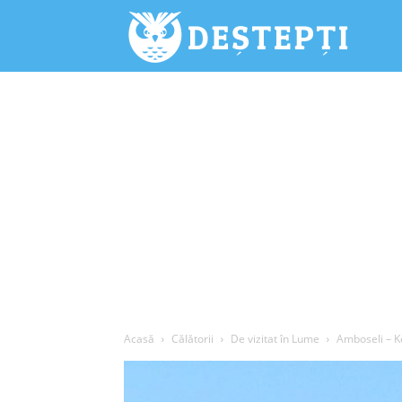
Deștepți.
Acasă
Călătorii
De vizitat în Lume
Amboseli – K