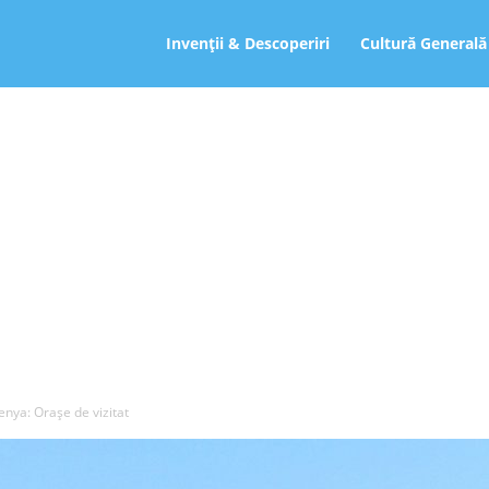
ro
Invenții & Descoperiri
Cultură Generală
enya: Orașe de vizitat