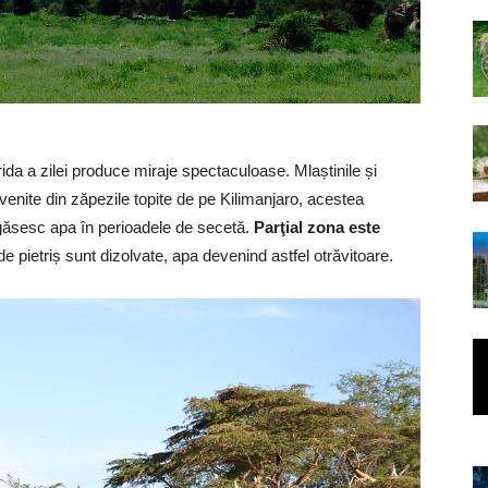
ida a zilei produce miraje spectaculoase. Mlaștinile și
venite din zăpezile topite de pe Kilimanjaro, acestea
găsesc apa în perioadele de secetă.
Parţial zona este
de pietriș sunt dizolvate, apa devenind astfel otrăvitoare.