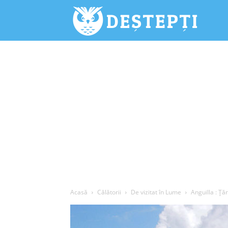
Deștepți.
Acasă
Călătorii
De vizitat în Lume
Anguilla : Țăr