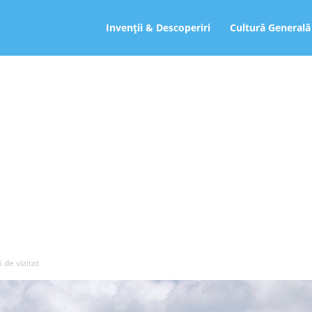
ro
Invenții & Descoperiri
Cultură Generală
i de vizitat