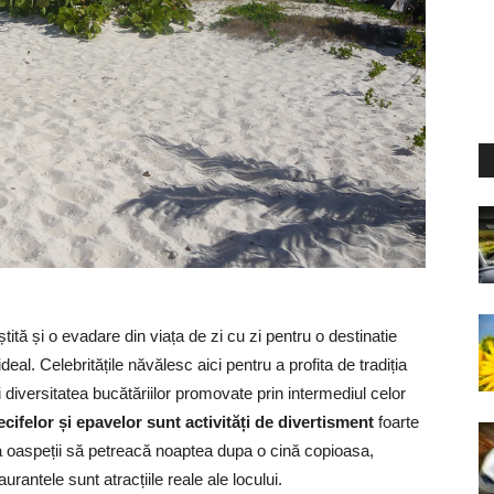
ștită și o evadare din viața de zi cu zi pentru o destinatie
deal. Celebritățile năvălesc aici pentru a profita de tradiția
 și diversitatea bucătăriilor promovate prin intermediul celor
ifelor și epavelor sunt activități de divertisment
foarte
ca oaspeții să petreacă noaptea dupa o cină copioasa,
urantele sunt atracțiile reale ale locului.