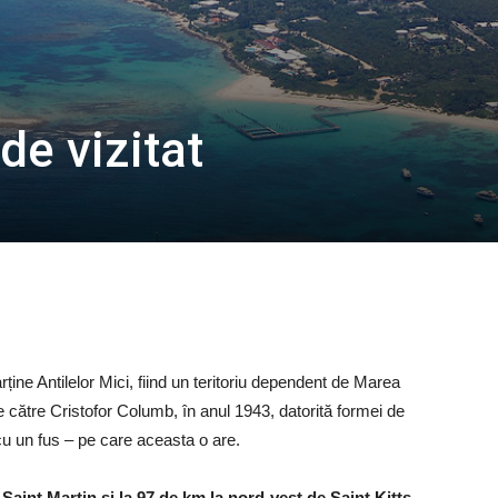
 de vizitat
ține Antilelor Mici, fiind un teritoriu dependent de Marea
e către Cristofor Columb, în anul 1943, datorită formei de
cu un fus – pe care aceasta o are.
Saint Martin și la 97 de km la nord-vest de Saint Kitts
.