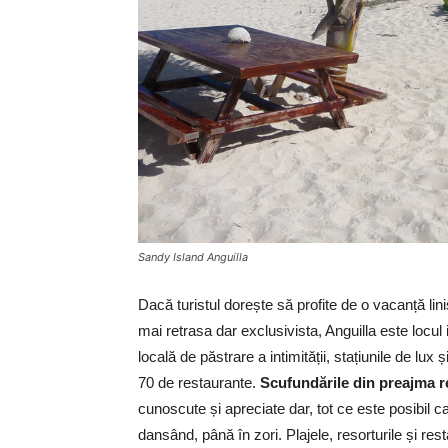
Sandy Island Anguilla
Dacă turistul dorește să profite de o vacanță lini
mai retrasa dar exclusivista, Anguilla este locul i
locală de păstrare a intimității, stațiunile de lux
70 de restaurante.
Scufundările din preajma rec
cunoscute și apreciate dar, tot ce este posibil 
dansând, până în zori. Plajele, resorturile și resta