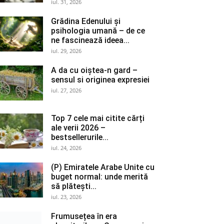
iul. 31, 2026
Grădina Edenului și
psihologia umană – de ce
ne fascinează ideea...
iul. 29, 2026
A da cu oiștea-n gard –
sensul si originea expresiei
iul. 27, 2026
Top 7 cele mai citite cărți
ale verii 2026 –
bestsellerurile...
iul. 24, 2026
(P) Emiratele Arabe Unite cu
buget normal: unde merită
să plătești...
iul. 23, 2026
Frumusețea în era