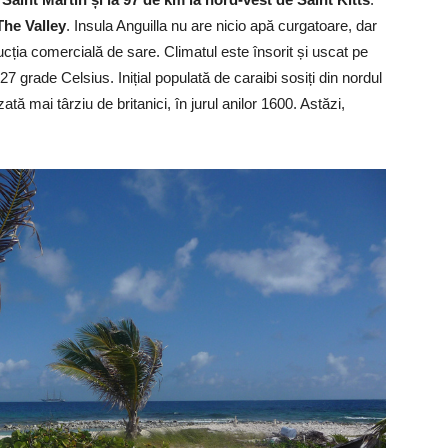
The Valley
. Insula Anguilla nu are nicio apă curgatoare, dar
ucția comercială de sare. Climatul este însorit și uscat pe
7 grade Celsius. Inițial populată de caraibi sosiți din nordul
tă mai târziu de britanici, în jurul anilor 1600. Astăzi,