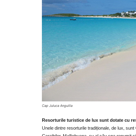
Cap Juluca Anguilla
Resorturile turistice de lux sunt dotate cu r
Unele dintre resorturile tradiționale, de lux, sun
Caraibilor, Malliohuana, cu al său spa renumit ș