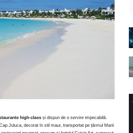
estaurante high-class
și dispun de o servire impecabilă.
t Cap Juluca, decorat în stil maur, transportat pe țărmul Marii
i restaurant gourmet, precum și hotelul Cuisin Art, cunoscut