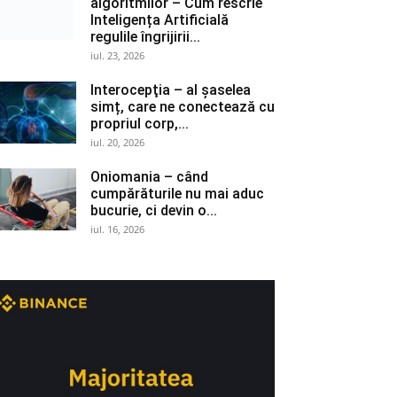
algoritmilor – Cum rescrie
Inteligența Artificială
regulile îngrijirii...
iul. 23, 2026
Interocepţia – al șaselea
simț, care ne conectează cu
propriul corp,...
iul. 20, 2026
Oniomania – când
cumpărăturile nu mai aduc
bucurie, ci devin o...
iul. 16, 2026