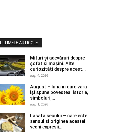
ULTIMELE ARTICOLE
Mituri și adevăruri despre
șofat și mașini. Alte
curiozități despre acest...
aug. 4, 2026
August – luna în care vara
își spune povestea. Istorie,
simboluri,...
aug. 1, 2026
Lăsata secului – care este
sensul si originea acestei
vechi expresii...