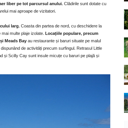
 aer liber pe tot parcursul anului.
Clădirile sunt dotate cu
elui mai aproape de vizitatori.
cului larg.
Coasta din partea de nord, cu deschidere la
e mai multe plaje izolate.
Locațiile populare, precum
și Meads Bay
au restaurante și baruri situate pe malul
, dispunând de activități precum surfingul. Retrasul Little
 și Scilly Cay sunt insule micuțe cu baruri pe plajă și