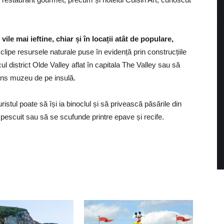
ile mai ieftine, chiar și în locații atât de populare,
clipe resursele naturale puse în evidență prin construcțiile
icul district Olde Valley aflat în capitala The Valley sau să
tins muzeu de pe insulă.
uristul poate să își ia binoclul și să privească păsările din
 pescuit sau să se scufunde printre epave și recife.