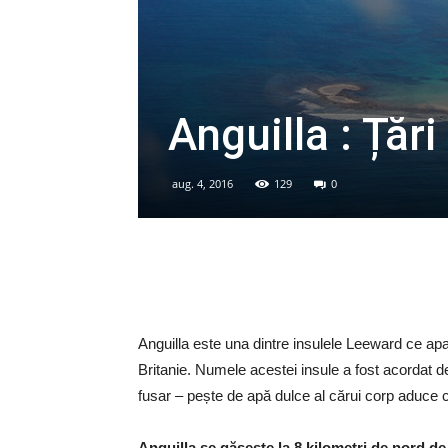
Anguilla : Țări
aug. 4, 2016
129
0
Anguilla este una dintre insulele Leeward ce apar
Britanie. Numele acestei insule a fost acordat d
fusar – pește de apă dulce al cărui corp aduce 
Anguilla se găsește la 8 kilometri de nord de 