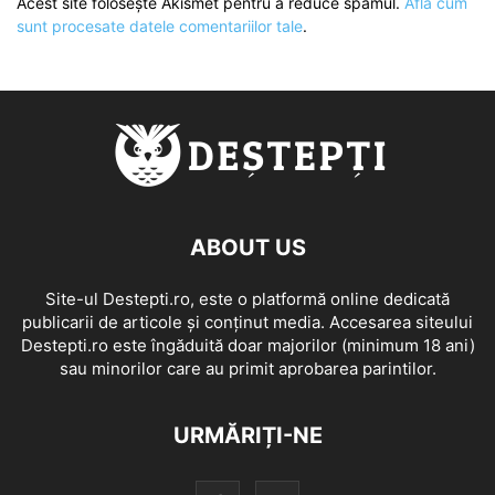
Acest site folosește Akismet pentru a reduce spamul.
Află cum
sunt procesate datele comentariilor tale
.
ABOUT US
Site-ul Destepti.ro, este o platformă online dedicată
publicarii de articole și conținut media. Accesarea siteului
Destepti.ro este îngăduită doar majorilor (minimum 18 ani)
sau minorilor care au primit aprobarea parintilor.
URMĂRIȚI-NE