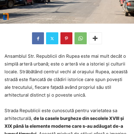
Ansamblul Str. Republicii din Rupea este mai mult decât o
simplă arteră urbană; este o arteră vie a istoriei și culturii
locale. Străbătând centrul vechi al orașului Rupea, această
stradă este flancată de clădiri istorice care spun povești
ale trecutului, fiecare fațadă având propriul său stil
arhitectural distinct și o poveste unică.
Strada Republicii este cunoscută pentru varietatea sa
arhitecturală,
de la casele burgheze din secolele XVIII și
XIX până la elemente moderne care s-au adăugat de-a
lungul timpului
. Această mixtură de stiluri oferă o imagine