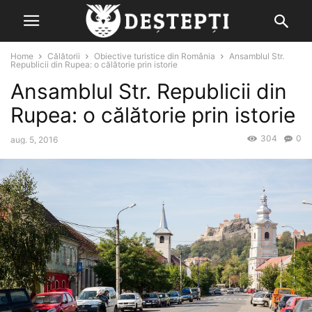
Home
Călătorii
Obiective turistice din România
Ansamblul Str.
Republicii din Rupea: o călătorie prin istorie
Ansamblul Str. Republicii din
Rupea: o călătorie prin istorie
304
0
aug. 5, 2016