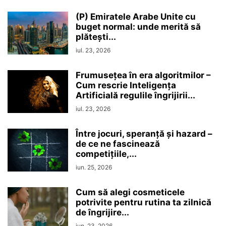
(P) Emiratele Arabe Unite cu
buget normal: unde merită să
plătești...
iul. 23, 2026
Frumusețea în era algoritmilor –
Cum rescrie Inteligența
Artificială regulile îngrijirii...
iul. 23, 2026
Între jocuri, speranță și hazard –
de ce ne fascinează
competițiile,...
iun. 25, 2026
Cum să alegi cosmeticele
potrivite pentru rutina ta zilnică
de îngrijire...
iun. 23, 2026