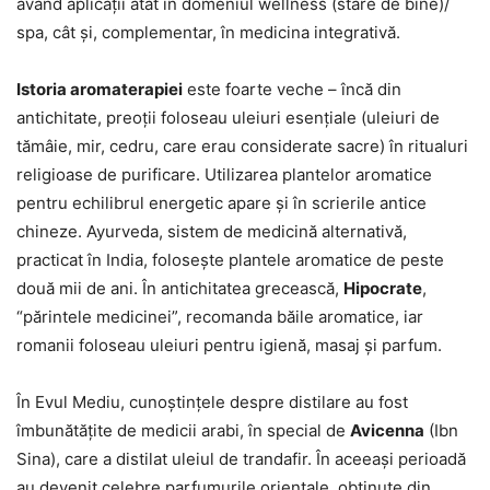
având aplicații atât în domeniul wellness (stare de bine)/
spa, cât și, complementar, în medicina integrativă.
Istoria aromaterapiei
este foarte veche – încă din
antichitate, preoții foloseau uleiuri esențiale (uleiuri de
tămâie, mir, cedru, care erau considerate sacre) în ritualuri
religioase de purificare. Utilizarea plantelor aromatice
pentru echilibrul energetic apare şi în scrierile antice
chineze. Ayurveda, sistem de medicină alternativă,
practicat în India, foloseşte plantele aromatice de peste
două mii de ani. În antichitatea grecească,
Hipocrate
,
“părintele medicinei”, recomanda băile aromatice, iar
romanii foloseau uleiuri pentru igienă, masaj și parfum.
În Evul Mediu, cunoștințele despre distilare au fost
îmbunătățite de medicii arabi, în special de
Avicenna
(Ibn
Sina), care a distilat uleiul de trandafir. În aceeaşi perioadă
au devenit celebre parfumurile orientale, obţinute din