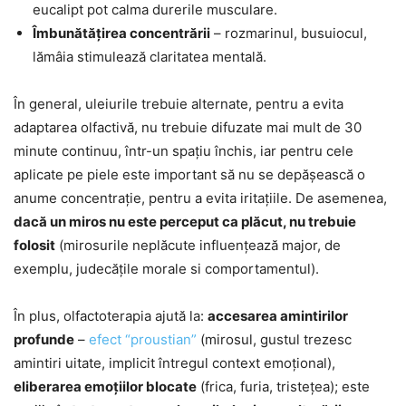
eucalipt pot calma durerile musculare.
Îmbunătățirea concentrării
– rozmarinul, busuiocul,
lămâia stimulează claritatea mentală.
În general, uleiurile trebuie alternate, pentru a evita
adaptarea olfactivă, nu trebuie difuzate mai mult de 30
minute continuu, într-un spațiu închis, iar pentru cele
aplicate pe piele este important să nu se depăşească o
anume concentraţie, pentru a evita iritaţiile. De asemenea,
dacă un miros nu este perceput ca plăcut, nu trebuie
folosit
(mirosurile neplăcute influenţează major, de
exemplu, judecăţile morale si comportamentul).
În plus, olfactoterapia ajută la:
accesarea amintirilor
profunde
–
efect “proustian”
(mirosul, gustul trezesc
amintiri uitate, implicit întregul context emoţional),
eliberarea emoțiilor blocate
(frica, furia, tristețea); este