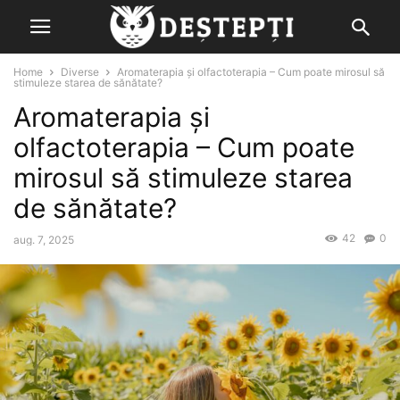
Home
Diverse
Aromaterapia şi olfactoterapia – Cum poate mirosul să
stimuleze starea de sănătate?
Aromaterapia şi
olfactoterapia – Cum poate
mirosul să stimuleze starea
de sănătate?
42
0
aug. 7, 2025