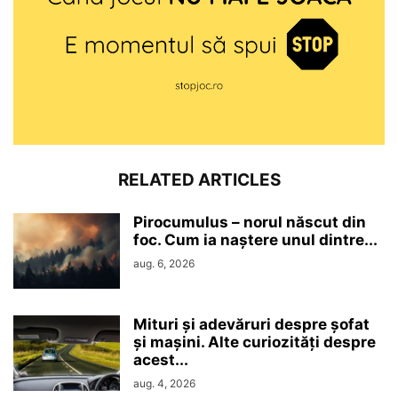
RELATED ARTICLES
Pirocumulus – norul născut din
foc. Cum ia naștere unul dintre...
aug. 6, 2026
Mituri și adevăruri despre șofat
și mașini. Alte curiozități despre
acest...
aug. 4, 2026