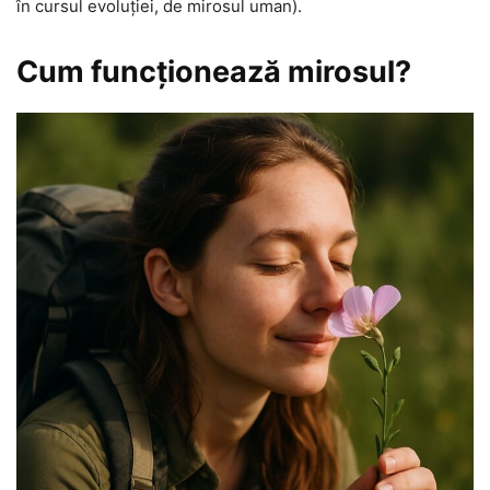
în cursul evoluţiei, de mirosul uman).
Cum funcţionează mirosul?