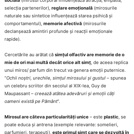
socială
(mirosul corporal influențează atracția, empatia,
selecția partenerilor),
reglare emoţională
(mirosurile
naturale sau sintetice influențează starea psihică și
comportamentul),
memorie afectivă
(mirosurile
declanșează amintiri profunde și reacții emoționale
rapide).
Cercetările au arătat că
simţul olfactiv are memorie de o
mie de ori mai multă decât orice alt simţ
, de aceea replica
unui miros/ parfum din trecut va genera emoţii puternice.
“
Ochii noştri, urechile, simţul mirosului şi gustul
– spunea
un celebru scriitor din secolul al XIX-lea, Guy de
Maupassant –
creează atâtea adevăruri şi emoţii câţi
oameni există pe Pământ
”.
Mirosul are câteva particularităţi unice
– este
plastic
, se
poate educa și antrena (exemple relevante: somelieri,
parfumieri, terapeuți),
este primul simț care se dezvoltă în