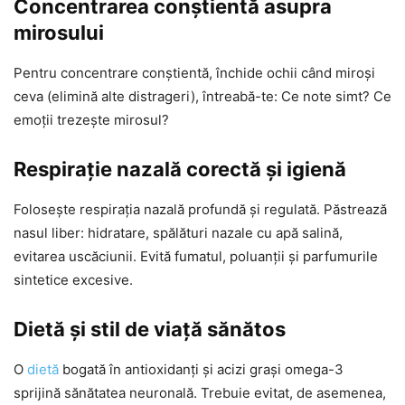
Concentrarea conștientă asupra
mirosului
Pentru concentrare conştientă, închide ochii când miroși
ceva (elimină alte distrageri), întreabă-te: Ce note simt? Ce
emoții trezește mirosul?
Respirație nazală corectă și igienă
Folosește respirația nazală profundă și regulată. Păstrează
nasul liber: hidratare, spălături nazale cu apă salină,
evitarea uscăciunii. Evită fumatul, poluanții și parfumurile
sintetice excesive.
Dietă și stil de viață sănătos
O
dietă
bogată în antioxidanți și acizi grași omega-3
sprijină sănătatea neuronală. Trebuie evitat, de asemenea,