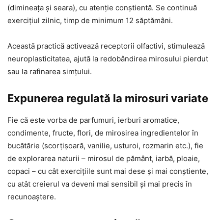
(dimineața și seara), cu atenție conștientă. Se continuă
exercițiul zilnic, timp de minimum 12 săptămâni.
Această practică activează receptorii olfactivi, stimulează
neuroplasticitatea, ajută la redobândirea mirosului pierdut
sau la rafinarea simțului.
Expunerea regulată la mirosuri variate
Fie că este vorba de parfumuri, ierburi aromatice,
condimente, fructe, flori, de mirosirea ingredientelor în
bucătărie (scorțișoară, vanilie, usturoi, rozmarin etc.), fie
de explorarea naturii – mirosul de pământ, iarbă, ploaie,
copaci – cu cât exerciţiile sunt mai dese și mai conștiente,
cu atât creierul va deveni mai sensibil și mai precis în
recunoaștere.