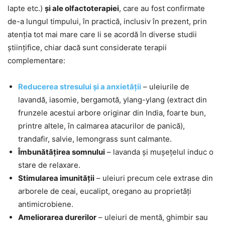
lapte etc.)
şi ale olfactoterapiei
, care au fost confirmate
de-a lungul timpului, în practică, inclusiv în prezent, prin
atenţia tot mai mare care li se acordă în diverse studii
ştiinţifice, chiar dacă sunt considerate terapii
complementare:
Reducerea stresului și a anxietății
– uleiurile de
lavandă, iasomie, bergamotă, ylang-ylang (extract din
frunzele acestui arbore originar din India, foarte bun,
printre altele, în calmarea atacurilor de panică),
trandafir, salvie, lemongrass sunt calmante.
Îmbunătățirea somnului
– lavanda și mușețelul induc o
stare de relaxare.
Stimularea imunității
– uleiuri precum cele extrase din
arborele de ceai, eucalipt, oregano au proprietăți
antimicrobiene.
Ameliorarea durerilor
– uleiuri de mentă, ghimbir sau