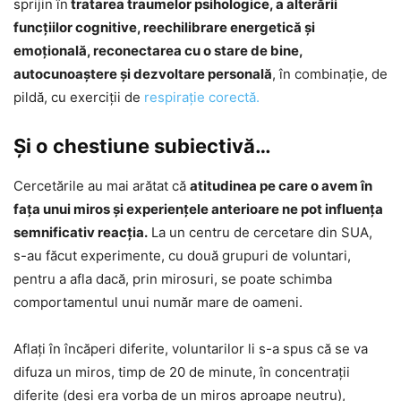
sprijin în
tratarea traumelor psihologice, a alterării
funcţiilor cognitive, reechilibrare energetică și
emoțională, reconectarea cu o stare de bine,
autocunoaștere și dezvoltare personală
, în combinaţie, de
pildă, cu exerciţii de
respiraţie corectă.
Şi o chestiune subiectivă…
Cercetările au mai arătat că
atitudinea pe care o avem în
faţa unui miros şi experienţele anterioare ne pot influenţa
semnificativ reacţia.
La un centru de cercetare din SUA,
s-au făcut experimente, cu două grupuri de voluntari,
pentru a afla dacă, prin mirosuri, se poate schimba
comportamentul unui număr mare de oameni.
Aflaţi în încăperi diferite, voluntarilor li s-a spus că se va
difuza un miros, timp de 20 de minute, în concentraţii
diferite (deşi era vorba de un miros aproape neutru),