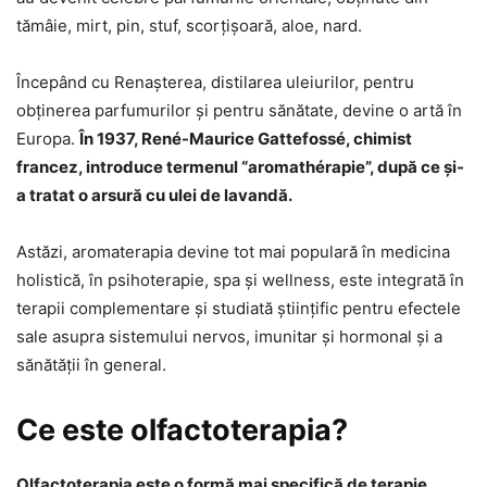
tămâie, mirt, pin, stuf, scorţişoară, aloe, nard.
Începând cu Renaşterea, distilarea uleiurilor, pentru
obţinerea parfumurilor şi pentru sănătate, devine o artă în
Europa.
În 1937, René-Maurice Gattefossé, chimist
francez, introduce termenul “aromathérapie”, după ce și-
a tratat o arsură cu ulei de lavandă.
Astăzi, aromaterapia devine tot mai populară în medicina
holistică, în psihoterapie, spa și wellness, este integrată în
terapii complementare și studiată științific pentru efectele
sale asupra sistemului nervos, imunitar și hormonal şi a
sănătăţii în general.
Ce este olfactoterapia?
Olfactoterapia este o formă mai specifică de terapie
,