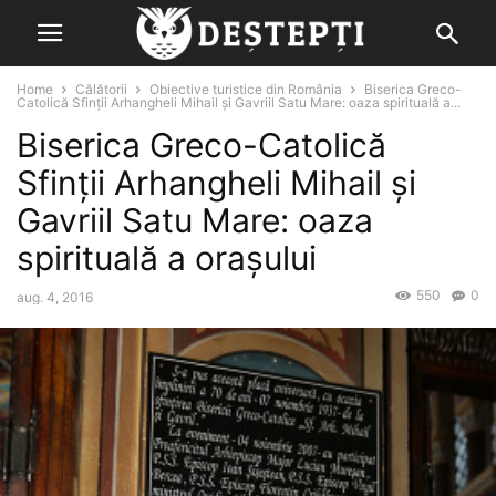
Home
Călătorii
Obiective turistice din România
Biserica Greco-
Catolică Sfinții Arhangheli Mihail și Gavriil Satu Mare: oaza spirituală a...
Biserica Greco-Catolică
Sfinții Arhangheli Mihail și
Gavriil Satu Mare: oaza
spirituală a orașului
550
0
aug. 4, 2016