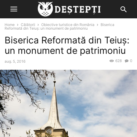
Home
Călătorii
Obiective turistice din România
Biserica
Reformată din Teiuș: un monument de patrimoniu
Biserica Reformată din Teiuș:
un monument de patrimoniu
628
0
aug. 5, 2016