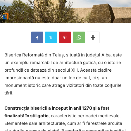
Biserica Reformată din Teiuș, situată în județul Alba, este
un exemplu remarcabil de arhitectură gotică, cu o istorie
profundă ce datează din secolul XIII. Această clădire
impresionantă nu este doar un loc de cult, ci și un
monument istoric care atrage vizitatori din toate colțurile
țării.
Construcția bisericii a început în anii 1270 și a fost
finalizată în stil gotic
, caracteristic perioadei medievale.
Elementele sale arhitecturale, cum ar fi ferestrele arcuite
și zidurile groase de piatră, îi conferă o aparență robustă și