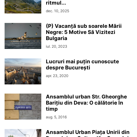
ritmul...
dec. 10, 2025
(P) Vacanță sub soarele Mării
Negre: 5 Motive Să Vizitezi
Bulgaria
iul. 20, 2023
Lucruri mai puțin cunoscute
despre București
apr. 23, 2020
Ansamblul urban Str. Gheorghe
Barițiu din Deva: O călătorie în
timp
aug. 5, 2016
Ansamblul Urban Piața Unirii din