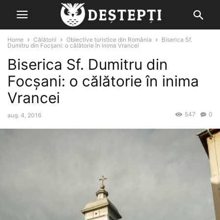
Home
Călătorii
Obiective turistice din România
Biserica Sf.
Dumitru din Focșani: o călătorie în inima Vrancei
Biserica Sf. Dumitru din
Focșani: o călătorie în inima
Vrancei
547
0
aug. 4, 2016