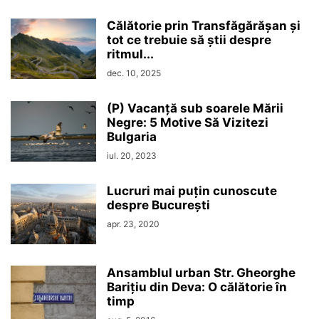
Călătorie prin Transfăgărășan și
tot ce trebuie să știi despre
ritmul...
dec. 10, 2025
(P) Vacanță sub soarele Mării
Negre: 5 Motive Să Vizitezi
Bulgaria
iul. 20, 2023
Lucruri mai puțin cunoscute
despre București
apr. 23, 2020
Ansamblul urban Str. Gheorghe
Barițiu din Deva: O călătorie în
timp