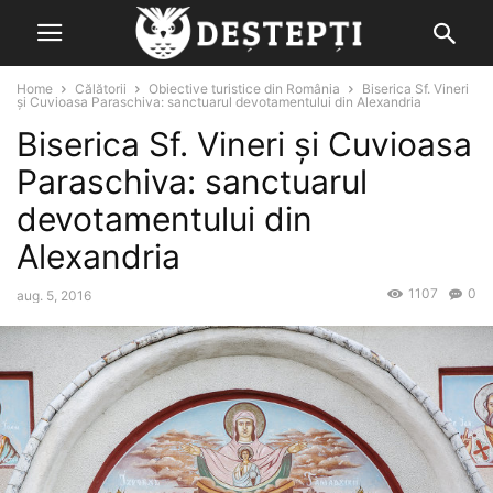
Home
Călătorii
Obiective turistice din România
Biserica Sf. Vineri
și Cuvioasa Paraschiva: sanctuarul devotamentului din Alexandria
Biserica Sf. Vineri și Cuvioasa
Paraschiva: sanctuarul
devotamentului din
Alexandria
1107
0
aug. 5, 2016