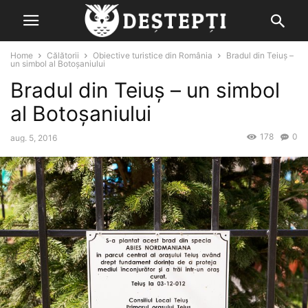
Home
Călătorii
Obiective turistice din România
Bradul din Teiuș –
un simbol al Botoșaniului
Bradul din Teiuș – un simbol
al Botoșaniului
178
0
aug. 5, 2016