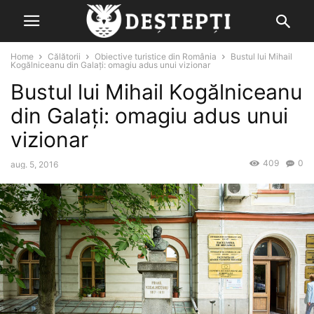
Home
Călătorii
Obiective turistice din România
Bustul lui Mihail
Kogălniceanu din Galați: omagiu adus unui vizionar
Bustul lui Mihail Kogălniceanu
din Galați: omagiu adus unui
vizionar
409
0
aug. 5, 2016