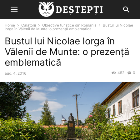
Home
Călătorii
Obiective turistice din România
Bustul lui Nicolae
Iorga în Vălenii de Munte: o prezență emblematică
Bustul lui Nicolae Iorga în
Vălenii de Munte: o prezență
emblematică
452
0
aug. 4, 2016