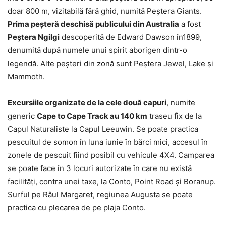
doar 800 m, vizitabilă fără ghid, numită Peștera Giants.
Prima peșteră deschisă publicului din Australia
a fost
Peștera Ngilgi
descoperită de Edward Dawson în1899,
denumită după numele unui spirit aborigen dintr-o
legendă. Alte peșteri din zonă sunt Peștera Jewel, Lake și
Mammoth.
Excursiile organizate de la cele două capuri
, numite
generic
Cape to Cape Track au 140 km
traseu fix de la
Capul Naturaliste la Capul Leeuwin. Se poate practica
pescuitul de somon în luna iunie în bărci mici, accesul în
zonele de pescuit fiind posibil cu vehicule 4X4. Camparea
se poate face în 3 locuri autorizate în care nu există
facilități, contra unei taxe, la Conto, Point Road și Boranup.
Surful pe Râul Margaret, regiunea Augusta se poate
practica cu plecarea de pe plaja Conto.