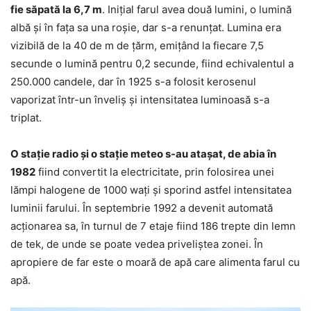
fie săpată la 6,7 m
. Inițial farul avea două lumini, o lumină
albă și în fața sa una roșie, dar s-a renunțat. Lumina era
vizibilă de la 40 de m de țărm, emițând la fiecare 7,5
secunde o lumină pentru 0,2 secunde, fiind echivalentul a
250.000 candele, dar în 1925 s-a folosit kerosenul
vaporizat într-un înveliș și intensitatea luminoasă s-a
triplat.
O stație radio și o stație meteo s-au atașat, de abia în
1982
fiind convertit la electricitate, prin folosirea unei
lămpi halogene de 1000 wați și sporind astfel intensitatea
luminii farului. În septembrie 1992 a devenit automată
acționarea sa, în turnul de 7 etaje fiind 186 trepte din lemn
de tek, de unde se poate vedea priveliștea zonei. În
apropiere de far este o moară de apă care alimenta farul cu
apă.