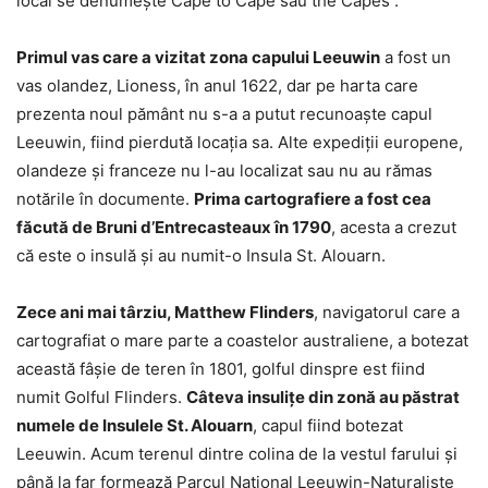
local se denumește Cape to Cape sau the Capes .
Primul vas care a vizitat zona capului Leeuwin
a fost un
vas olandez, Lioness, în anul 1622, dar pe harta care
prezenta noul pământ nu s-a a putut recunoaște capul
Leeuwin, fiind pierdută locația sa. Alte expediții europene,
olandeze și franceze nu l-au localizat sau nu au rămas
notările în documente.
Prima cartografiere a fost cea
făcută de Bruni d’Entrecasteaux în 1790
, acesta a crezut
că este o insulă și au numit-o Insula St. Alouarn.
Zece ani mai târziu, Matthew Flinders
, navigatorul care a
cartografiat o mare parte a coastelor australiene, a botezat
această fâșie de teren în 1801, golful dinspre est fiind
numit Golful Flinders.
Câteva insulițe din zonă au păstrat
numele de Insulele St. Alouarn
, capul fiind botezat
Leeuwin. Acum terenul dintre colina de la vestul farului și
până la far formează Parcul Național Leeuwin-Naturaliste