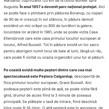
Wardandi, cuprinzând 120 km de la Golful Bunker spre
Augusta.
În anul 1957 a devenit parc național protejat.
Aici
se poate face o plimbare prin pădurea Boranup, cu copaci
de 60 de m crescuți în sol stâncos, în pădure demult
existând un mic orășel cu 800 de lucrători la gatere,
locuințele lor arzând în 1961, unde se poate vizita Casa
Ellensbrook care este casa primului locuitor european al
locului, Alfred Bussell. Tot în pădure există un loc sacru
pentru aborigeni numit locul de baie al lunii, lângă un rău,
care poate fi vizitat cu ocazia organizării unui tur al pădurii.
Pe coastă există multe peșteri dintre care cea mai
spectaculoasă este Peștera Calgardup
, descoperită de
fiica primului locuitor european, Grace Bussell. Aici
podeaua peșterii este plină de apă, se poate vizita fără
ghid, drumul de acces fiind la 3 minute de șoseaua
principală. Se plătește o taxă de intrare, fiind deschisă
între orele 9-16 zilnic. O altă peșteră este în apropiere, de