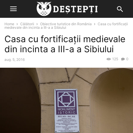
Home
Călătorii
Obiective turistice din România
Casa cu fortificații
medievale din incinta a III-a a Sibiului
Casa cu fortificații medievale
din incinta a III-a a Sibiului
125
0
aug. 5, 2016