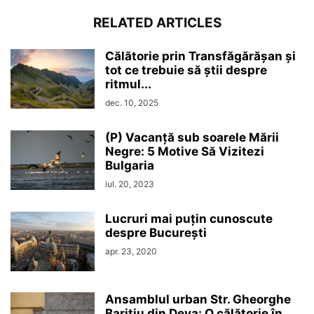
RELATED ARTICLES
Călătorie prin Transfăgărășan și
tot ce trebuie să știi despre
ritmul...
dec. 10, 2025
(P) Vacanță sub soarele Mării
Negre: 5 Motive Să Vizitezi
Bulgaria
iul. 20, 2023
Lucruri mai puțin cunoscute
despre București
apr. 23, 2020
Ansamblul urban Str. Gheorghe
Barițiu din Deva: O călătorie în