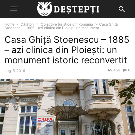
Home
Călătorii
Obiective turistice din România
Casa Ghiță
Stoenescu – 1885 – azi clinica din Ploiești: un monument...
Casa Ghiță Stoenescu – 1885
– azi clinica din Ploiești: un
monument istoric reconvertit
456
0
aug. 5, 2016