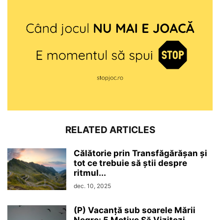
RELATED ARTICLES
Călătorie prin Transfăgărășan și
tot ce trebuie să știi despre
ritmul...
dec. 10, 2025
(P) Vacanță sub soarele Mării
Negre: 5 Motive Să Vizitezi