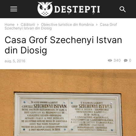
Home
Călătorii
Obiective turistice din România
Casa Grof
Szechenyi Istvan din Diosig
Casa Grof Szechenyi Istvan
din Diosig
340
0
aug. 5, 2016