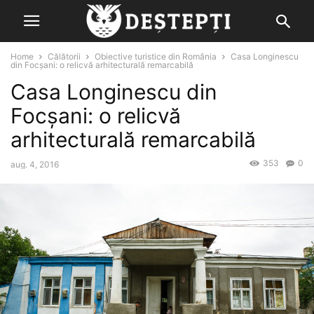
Home
Călătorii
Obiective turistice din România
Casa Longinescu
din Focșani: o relicvă arhitecturală remarcabilă
Casa Longinescu din
Focșani: o relicvă
arhitecturală remarcabilă
353
0
aug. 4, 2016