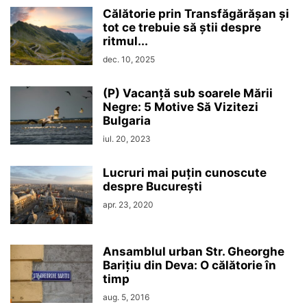
Călătorie prin Transfăgărășan și
tot ce trebuie să știi despre
ritmul...
dec. 10, 2025
(P) Vacanță sub soarele Mării
Negre: 5 Motive Să Vizitezi
Bulgaria
iul. 20, 2023
Lucruri mai puțin cunoscute
despre București
apr. 23, 2020
Ansamblul urban Str. Gheorghe
Barițiu din Deva: O călătorie în
timp
aug. 5, 2016