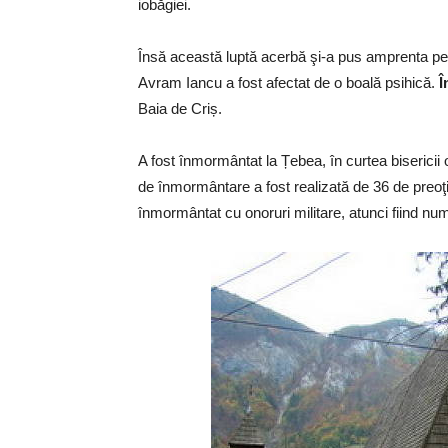
iobăgiei.
Însă această luptă acerbă şi-a pus amprenta pe ps
Avram Iancu a fost afectat de o boală psihică.
Î
Baia de Criș.
A fost înmormântat la Țebea, în curtea bisericii 
de înmormântare a fost realizată de 36 de preoţ
înmormântat cu onoruri militare, atunci fiind numit