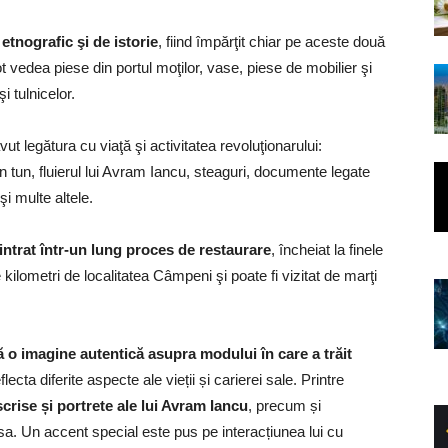
nografic şi de istorie
, fiind împărţit chiar pe aceste două
pot vedea piese din portul moţilor, vase, piese de mobilier şi
i tulnicelor.
ut legătura cu viaţă şi activitatea revoluţionarului:
n tun, fluierul lui Avram Iancu, steaguri, documente legate
i multe altele.
ntrat într-un lung proces de restaurare
, încheiat la finele
kilometri de localitatea Câmpeni şi poate fi vizitat de marţi
 o imagine autentică asupra modului în care a trăit
cta diferite aspecte ale vieții și carierei sale. Printre
crise și portrete ale lui Avram Iancu
, precum și
a sa. Un accent special este pus pe interacțiunea lui cu