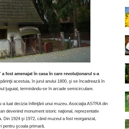
”
a fost amenajat în casa în care revoluţionarul s-a
părinţii acestuia, în jurul anului 1800, şi se încadrează în
unul ţuguiat, terminându-se în arcade semicirculare.
s-a luat decizia înfiinţării unui muzeu. Asociaţia ASTRA din
şi an devenind monument istoric naţional, reprezentativ
ea. Din 1924 şi 1972, când muzeul a fost reorganizat,
ri pentru şcoala primară.