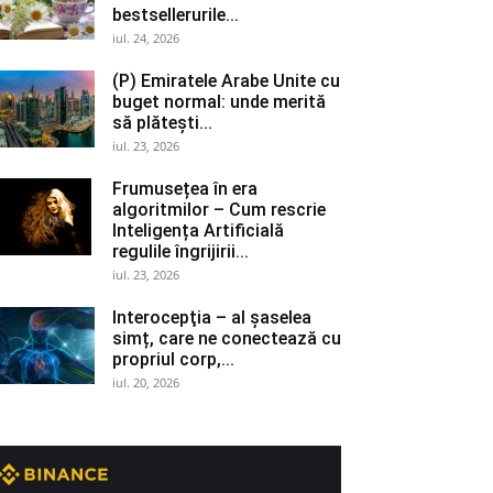
bestsellerurile...
iul. 24, 2026
(P) Emiratele Arabe Unite cu
buget normal: unde merită
să plătești...
iul. 23, 2026
Frumusețea în era
algoritmilor – Cum rescrie
Inteligența Artificială
regulile îngrijirii...
iul. 23, 2026
Interocepţia – al șaselea
simț, care ne conectează cu
propriul corp,...
iul. 20, 2026