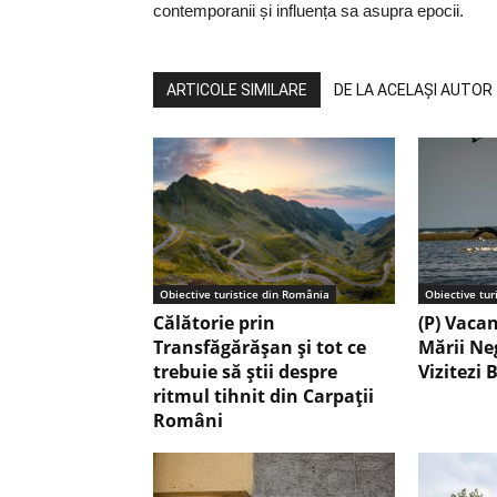
contemporanii și influența sa asupra epocii.
ARTICOLE SIMILARE
DE LA ACELAȘI AUTOR
Obiective turistice din România
Obiective tur
Călătorie prin
(P) Vaca
Transfăgărășan și tot ce
Mării Ne
trebuie să știi despre
Vizitezi 
ritmul tihnit din Carpații
Români