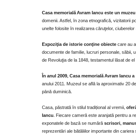
Casa memorială Avram Iancu este un muzeu et
domenii. Astfel, în zona etnografică, vizitatorii 
unelte folosite în realizarea căruţelor, ciuberelor ş
Expoziţia de istorie conţine obiecte
care au av
documente de familie, lucruri personale, săbii, u
de Revoluţia de la 1848, testamentul lăsat de el ş
În anul 2009, Casa memorială Avram Iancu a i
anului 2011. Muzeul se află la aproximativ 20 de 
până duminică.
Casa, păstrată în stilul tradițional al vremii,
oferă
Iancu
. Fiecare cameră este aranjată pentru a refle
exponatele de bază se numără
scrisori, manus
reprezentări ale bătăliilor importante din carier