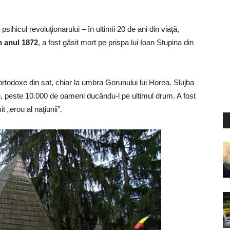
ihicul revoluţionarului – în ultimii 20 de ani din viaţă,
n anul 1872
, a fost găsit mort pe prispa lui Ioan Stupina din
ortodoxe din sat, chiar la umbra Gorunului lui Horea. Slujba
i, peste 10.000 de oameni ducându-l pe ultimul drum. A fost
 „erou al naţiunii”.