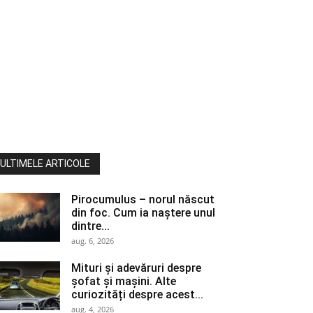
ULTIMELE ARTICOLE
Pirocumulus – norul născut
din foc. Cum ia naștere unul
dintre...
aug. 6, 2026
Mituri și adevăruri despre
șofat și mașini. Alte
curiozități despre acest...
aug. 4, 2026