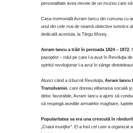
personalitate avea nevoie de un muzeu care să îi 
Casa memorială Avram Iancu din comuna cu acel
unul din cele mai de seamă obiective turistice a
dedicată acestuia, la Târgu Mureş.
Avram Iancu a trăit în perioada 1824 – 1872
, 
pașoptist – rolul pe care l-a avut în Revoluţia de
spiritul revoluţionar l-a avut în sânge dintotdea
Atunci când a izbucnit Revoluţia,
Avram Iancu fă
Transilvaniei
, care doreau eliberarea socială ş
deloc favorabile, Avram Iancu a ajuns să conduc
să respingă asediile armatelor maghiare, luptel
Popularitatea sa era una crescută în rândurile
„Craiul munţilor”. El a fost cel care a organizat a