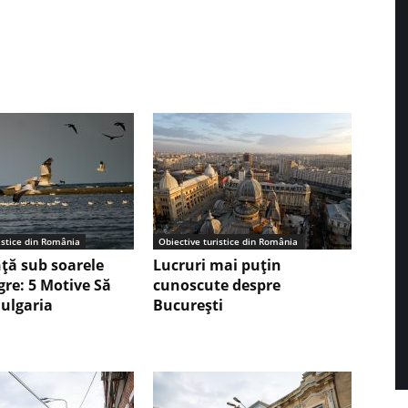
istice din România
Obiective turistice din România
nță sub soarele
Lucruri mai puțin
gre: 5 Motive Să
cunoscute despre
Bulgaria
București