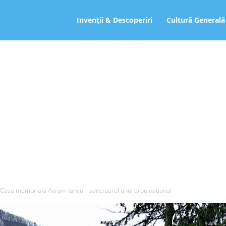
ro
Invenții & Descoperiri
Cultură Generală
Casa memorială Avram Iancu – sanctuarul unui erou național