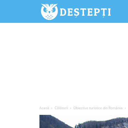
Deștepți.
Acasă
Călătorii
Obiective turistice din România