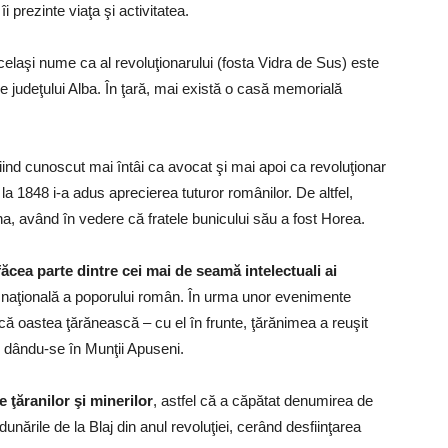
prezinte viaţa şi activitatea.
aşi nume ca al revoluţionarului (fosta Vidra de Sus) este
le judeţului Alba. În ţară, mai există o casă memorială
fiind cunoscut mai întâi ca avocat şi mai apoi ca revoluţionar
 la 1848 i-a adus aprecierea tuturor românilor. De altfel,
una, având în vedere că fratele bunicului său a fost Horea.
cea parte dintre cei mai de seamă intelectuali ai
i naţională a poporului român. În urma unor evenimente
ă oastea ţărănească – cu el în frunte, ţărănimea a reuşit
e dându-se în Munţii Apuseni.
 ţăranilor şi minerilor
, astfel că a căpătat denumirea de
dunările de la Blaj din anul revoluţiei, cerând desfiinţarea