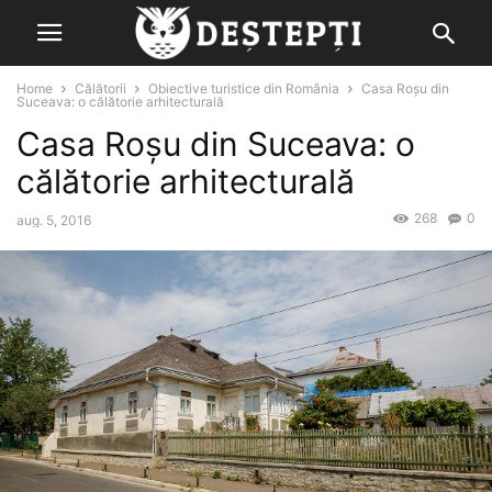
Home
Călătorii
Obiective turistice din România
Casa Roșu din
Suceava: o călătorie arhitecturală
Casa Roșu din Suceava: o
călătorie arhitecturală
268
0
aug. 5, 2016