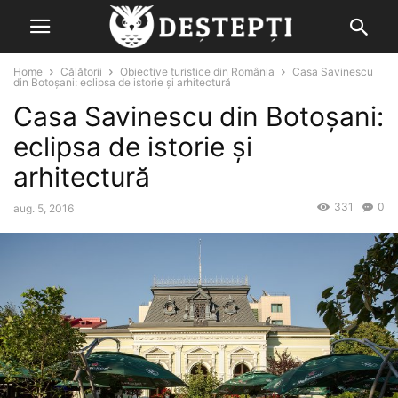
Home
Călătorii
Obiective turistice din România
Casa Savinescu
din Botoșani: eclipsa de istorie și arhitectură
Casa Savinescu din Botoșani:
eclipsa de istorie și
arhitectură
331
0
aug. 5, 2016