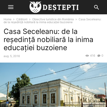
Home
Călătorii
Obiective turistice din România
Casa Seceleanu:
de la reședință nobiliară la inima educației buzoiene
Casa Seceleanu: de la
reședință nobiliară la inima
educației buzoiene
416
0
aug. 5, 2016