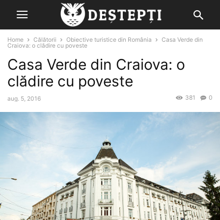
Home
Călătorii
Obiective turistice din România
Casa Verde din
Craiova: o clădire cu poveste
Casa Verde din Craiova: o
clădire cu poveste
381
0
aug. 5, 2016