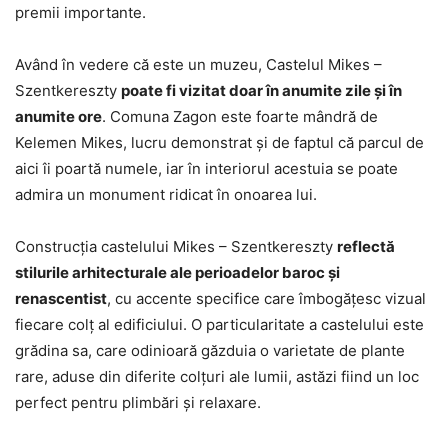
premii importante.
Având în vedere că este un muzeu, Castelul Mikes –
Szentkereszty
poate fi vizitat doar în anumite zile şi în
anumite ore
. Comuna Zagon este foarte mândră de
Kelemen Mikes, lucru demonstrat şi de faptul că parcul de
aici îi poartă numele, iar în interiorul acestuia se poate
admira un monument ridicat în onoarea lui.
Construcția castelului Mikes – Szentkereszty
reflectă
stilurile arhitecturale ale perioadelor baroc și
renascentist
, cu accente specifice care îmbogățesc vizual
fiecare colț al edificiului. O particularitate a castelului este
grădina sa, care odinioară găzduia o varietate de plante
rare, aduse din diferite colțuri ale lumii, astăzi fiind un loc
perfect pentru plimbări și relaxare.