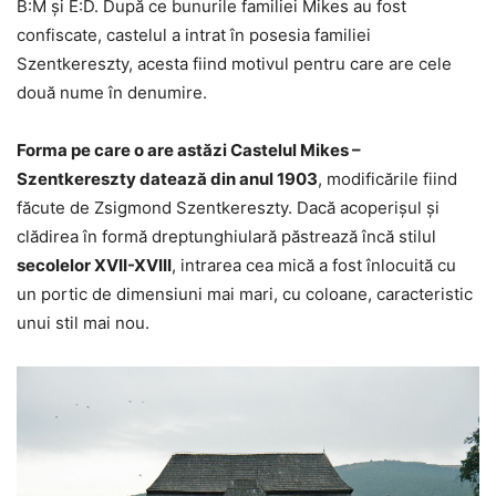
B:M şi E:D. După ce bunurile familiei Mikes au fost
confiscate, castelul a intrat în posesia familiei
Szentkereszty, acesta fiind motivul pentru care are cele
două nume în denumire.
Forma pe care o are astăzi Castelul Mikes –
Szentkereszty datează din anul 1903
, modificările fiind
făcute de Zsigmond Szentkereszty. Dacă acoperişul şi
clădirea în formă dreptunghiulară păstrează încă stilul
secolelor XVII-XVIII
, intrarea cea mică a fost înlocuită cu
un portic de dimensiuni mai mari, cu coloane, caracteristic
unui stil mai nou.