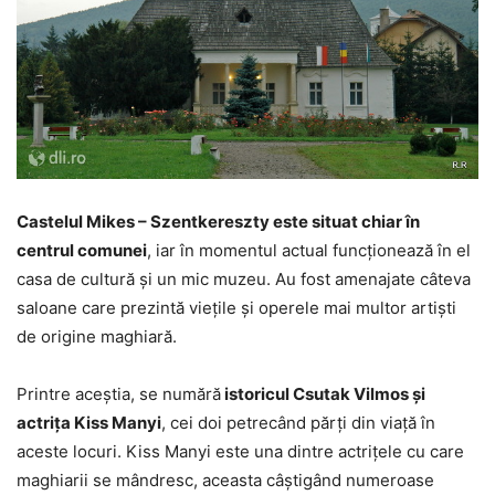
Castelul Mikes – Szentkereszty este situat chiar în
centrul comunei
, iar în momentul actual funcţionează în el
casa de cultură şi un mic muzeu. Au fost amenajate câteva
saloane care prezintă vieţile şi operele mai multor artişti
de origine maghiară.
Printre aceştia, se numără
istoricul Csutak Vilmos şi
actriţa Kiss Manyi
, cei doi petrecând părţi din viaţă în
aceste locuri. Kiss Manyi este una dintre actriţele cu care
maghiarii se mândresc, aceasta câştigând numeroase