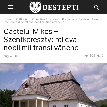
Home
Călătorii
Obiective turistice din România
Castelul Mikes –
Szentkereszty: relicva nobilimii transilvănene
Castelul Mikes –
Szentkereszty: relicva
nobilimii transilvănene
305
0
aug. 4, 2016