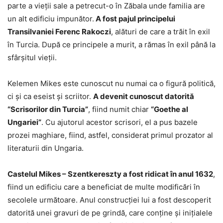
parte a vieţii sale a petrecut-o în Zăbala unde familia are
un alt edificiu impunător.
A fost pajul principelui
Transilvaniei Ferenc Rakoczi
, alături de care a trăit în exil
în Turcia. După ce principele a murit, a rămas în exil până la
sfârşitul vieţii.
Kelemen Mikes este cunoscut nu numai ca o figură politică,
ci şi ca eseist şi scriitor.
A devenit cunoscut datorită
“Scrisorilor din Turcia”
, fiind numit chiar
“Goethe al
Ungariei”
. Cu ajutorul acestor scrisori, el a pus bazele
prozei maghiare, fiind, astfel, considerat primul prozator al
literaturii din Ungaria.
Castelul Mikes – Szentkereszty a fost ridicat în anul 1632
,
fiind un edificiu care a beneficiat de multe modificări în
secolele următoare. Anul construcţiei lui a fost descoperit
datorită unei gravuri de pe grindă, care conţine şi iniţialele