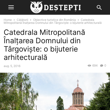
Home
Călătorii
Obiective turistice din România
Catedrala
Mitropolitană Înalțarea Domnului din Târgoviște: o bijuterie arhitecturală
Catedrala Mitropolitană
Înalțarea Domnului din
Târgoviște: o bijuterie
arhitecturală
694
0
aug. 5, 2016