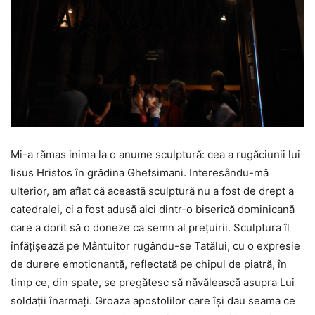
Mi-a rămas inima la o anume sculptură: cea a rugăciunii lui
Iisus Hristos în grădina Ghetsimani. Interesându-mă
ulterior, am aflat că această sculptură nu a fost de drept a
catedralei, ci a fost adusă aici dintr-o biserică dominicană
care a dorit să o doneze ca semn al preţuirii. Sculptura îl
înfăţişează pe Mântuitor rugându-se Tatălui, cu o expresie
de durere emoţionantă, reflectată pe chipul de piatră, în
timp ce, din spate, se pregătesc să năvălească asupra Lui
soldaţii înarmaţi. Groaza apostolilor care îşi dau seama ce