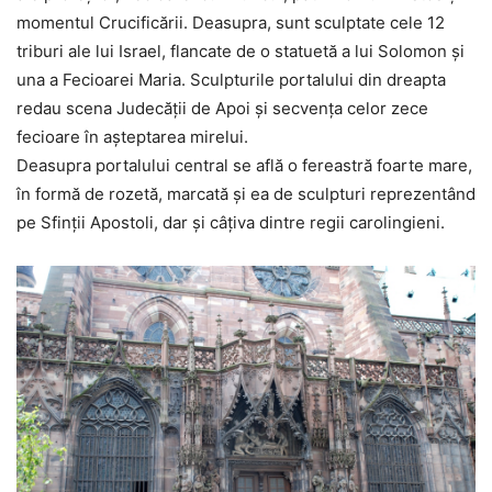
momentul Crucificării. Deasupra, sunt sculptate cele 12
triburi ale lui Israel, flancate de o statuetă a lui Solomon şi
una a Fecioarei Maria. Sculpturile portalului din dreapta
redau scena Judecăţii de Apoi şi secvenţa celor zece
fecioare în aşteptarea mirelui.
Deasupra portalului central se află o fereastră foarte mare,
în formă de rozetă, marcată şi ea de sculpturi reprezentând
pe Sfinţii Apostoli, dar şi câţiva dintre regii carolingieni.