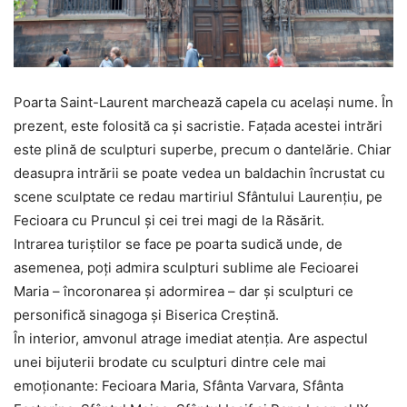
Poarta Saint-Laurent marchează capela cu acelaşi nume. În
prezent, este folosită ca şi sacristie. Faţada acestei intrări
este plină de sculpturi superbe, precum o dantelărie. Chiar
deasupra intrării se poate vedea un baldachin încrustat cu
scene sculptate ce redau martiriul Sfântului Laurenţiu, pe
Fecioara cu Pruncul şi cei trei magi de la Răsărit.
Intrarea turiştilor se face pe poarta sudică unde, de
asemenea, poţi admira sculpturi sublime ale Fecioarei
Maria – încoronarea şi adormirea – dar şi sculpturi ce
personifică sinagoga şi Biserica Creştină.
În interior, amvonul atrage imediat atenţia. Are aspectul
unei bijuterii brodate cu sculpturi dintre cele mai
emoţionante: Fecioara Maria, Sfânta Varvara, Sfânta