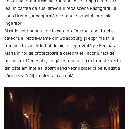
Ecaterina, Sfântul Moise, Sfântul Iosif şi Papa Leon al IX-
lea. În partea de sus, amvonul redă scena Răstignirii lui
Iisus Hristos, înconjurată de statuile apostolilor şi ale
îngerilor.
Absida este punctul de la care s-a început construcţia
catedralei Notre-Dame din Strasbourg şi exprimă stilul
romanic târziu. Vitraliul de aici o reprezintă pe Fecioara
Maria în rol de protectoare a catedralei, înconjurată de
porumbei. Dedesubt, se găseşte o criptă extrem de veche,
din câte am înţeles, aparţinând vechii biserici pe fundaţia
căreia s-a înălţat catedrala actuală.