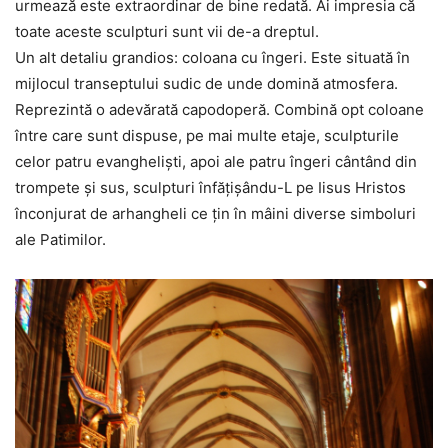
urmează este extraordinar de bine redată. Ai impresia că
toate aceste sculpturi sunt vii de-a dreptul.
Un alt detaliu grandios: coloana cu îngeri. Este situată în
mijlocul transeptului sudic de unde domină atmosfera.
Reprezintă o adevărată capodoperă. Combină opt coloane
între care sunt dispuse, pe mai multe etaje, sculpturile
celor patru evanghelişti, apoi ale patru îngeri cântând din
trompete şi sus, sculpturi înfăţişându-L pe Iisus Hristos
înconjurat de arhangheli ce ţin în mâini diverse simboluri
ale Patimilor.