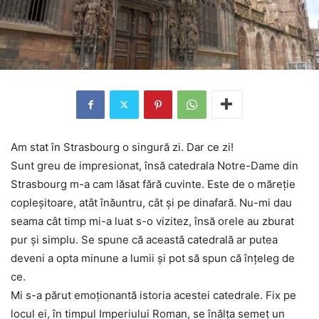
Am stat în Strasbourg o singură zi. Dar ce zi!
Sunt greu de impresionat, însă catedrala Notre-Dame din
Strasbourg m-a cam lăsat fără cuvinte. Este de o măreţie
copleşitoare, atât înăuntru, cât şi pe dinafară. Nu-mi dau
seama cât timp mi-a luat s-o vizitez, însă orele au zburat
pur şi simplu. Se spune că această catedrală ar putea
deveni a opta minune a lumii şi pot să spun că înţeleg de
ce.
Mi s-a părut emoţionantă istoria acestei catedrale. Fix pe
locul ei, în timpul Imperiului Roman, se înălţa semeţ un