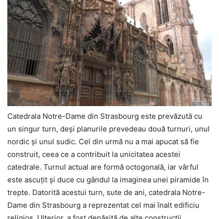
Catedrala Notre-Dame din Strasbourg este prevăzută cu
un singur turn, deşi planurile prevedeau două turnuri, unul
nordic şi unul sudic. Cel din urmă nu a mai apucat să fie
construit, ceea ce a contribuit la unicitatea acestei
catedrale. Turnul actual are formă octogonală, iar vârful
este ascuţit şi duce cu gândul la imaginea unei piramide în
trepte. Datorită acestui turn, sute de ani, catedrala Notre-
Dame din Strasbourg a reprezentat cel mai înalt edificiu
religios. Ulterior, a fost depăşită de alte construcţii