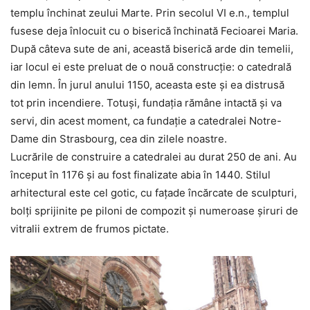
templu închinat zeului Marte. Prin secolul VI e.n., templul
fusese deja înlocuit cu o biserică închinată Fecioarei Maria.
După câteva sute de ani, această biserică arde din temelii,
iar locul ei este preluat de o nouă construcţie: o catedrală
din lemn. În jurul anului 1150, aceasta este şi ea distrusă
tot prin incendiere. Totuşi, fundaţia rămâne intactă şi va
servi, din acest moment, ca fundaţie a catedralei Notre-
Dame din Strasbourg, cea din zilele noastre.
Lucrările de construire a catedralei au durat 250 de ani. Au
început în 1176 şi au fost finalizate abia în 1440. Stilul
arhitectural este cel gotic, cu faţade încărcate de sculpturi,
bolţi sprijinite pe piloni de compozit şi numeroase şiruri de
vitralii extrem de frumos pictate.