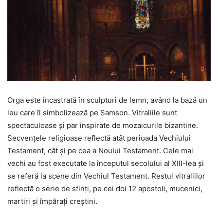
Orga este încastrată în sculpturi de lemn, având la bază un
leu care îl simbolizează pe Samson. Vitraliile sunt
spectaculoase şi par inspirate de mozaicurile bizantine.
Secvenţele religioase reflectă atât perioada Vechiului
Testament, cât şi pe cea a Noului Testament. Cele mai
vechi au fost executate la începutul secolului al XIII-lea şi
se referă la scene din Vechiul Testament. Restul vitraliilor
reflectă o serie de sfinţi, pe cei doi 12 apostoli, mucenici,
martiri şi împăraţi creştini.