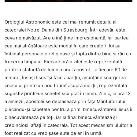
Orologiul Astronomic este cel mai renumit detaliu al
catedralei Notre-Dame din Strasbourg. Într-adevăr, este
ceva nemaivăzut. Are o înălţime impresionantă, iar partea
cea mai atrăgătoare este modul în care creatorii lui au
îmbinat personajele religioase şi lupta dintre bine şi rău cu
trecerea timpului. Fiecare oră a zilei este reprezentată
printr-o statuetă de lemn a unui apostol. La fiecare 60 de
minute, Însuşi Iisus îşi face apariţia, anunţând scurgerea
ceasului printr-un nou triumf asupra morţii, reprezentată
sugestiv printr-un schelet sculptat în lemn. Zilnic, la ora 12
a amiezii, apostolii se deplasează prin faţa Mântuitorului,
plecându-şi capetele pentru a primi binecuvântarea. Iisus îi
binecuvântează pe toţi, iar la final binecuvântează şi
credincioşii aflaţi în catedrală. Tot acest mecanism uluitor a
fost realizat cu vreo şase sute de ani în urmă.