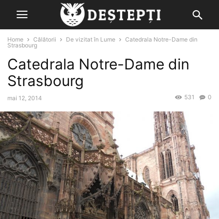
Home
Călătorii
De vizitat în Lume
Catedrala Notre-Dame din
Strasbourg
Catedrala Notre-Dame din
Strasbourg
531
0
mai 12, 2014