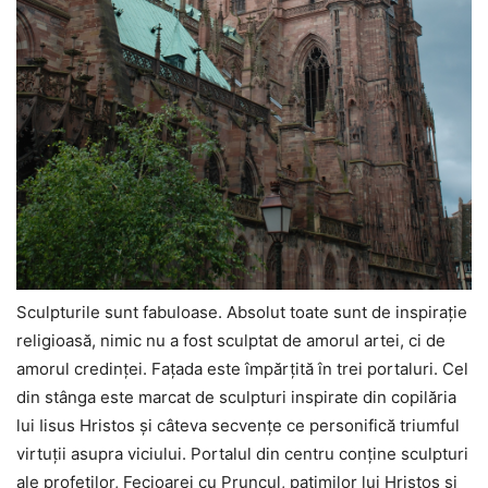
Sculpturile sunt fabuloase. Absolut toate sunt de inspiraţie
religioasă, nimic nu a fost sculptat de amorul artei, ci de
amorul credinţei. Faţada este împărţită în trei portaluri. Cel
din stânga este marcat de sculpturi inspirate din copilăria
lui Iisus Hristos şi câteva secvenţe ce personifică triumful
virtuţii asupra viciului. Portalul din centru conţine sculpturi
ale profeţilor, Fecioarei cu Pruncul, patimilor lui Hristos şi