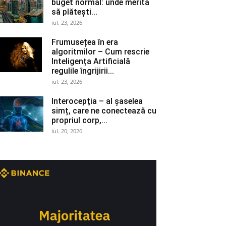
buget normal: unde merită
să plătești...
iul. 23, 2026
Frumusețea în era
algoritmilor – Cum rescrie
Inteligența Artificială
regulile îngrijirii...
iul. 23, 2026
Interocepţia – al șaselea
simț, care ne conectează cu
propriul corp,...
iul. 20, 2026