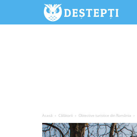
Deștepți.
Acasă
Călătorii
Obiective turistice din România