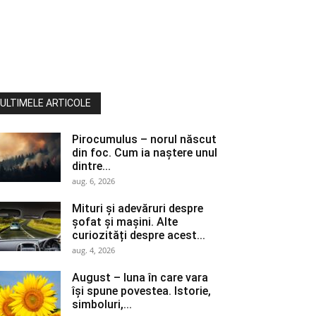
ULTIMELE ARTICOLE
Pirocumulus – norul născut
din foc. Cum ia naștere unul
dintre...
aug. 6, 2026
Mituri și adevăruri despre
șofat și mașini. Alte
curiozități despre acest...
aug. 4, 2026
August – luna în care vara
își spune povestea. Istorie,
simboluri,...