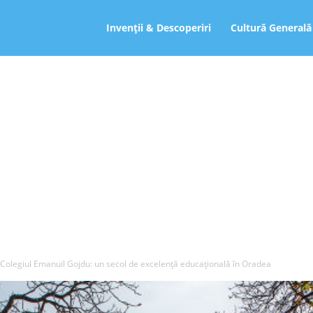
ro
Invenții & Descoperiri
Cultură Generală
Colegiul Emanuil Gojdu: un secol de excelență educațională în Oradea