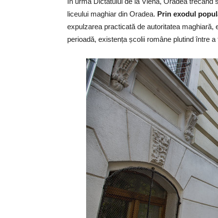
În urma Dictatului de la Viena, Oradea trecând 
liceului maghiar din Oradea.
Prin exodul popula
expulzarea practicată de autoritatea maghiară, ef
perioadă, existența școlii române plutind între a fi