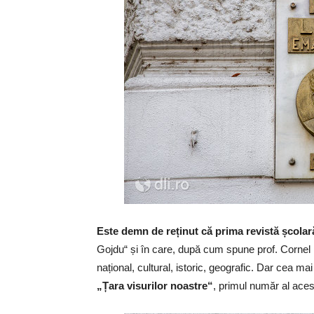
Este demn de reținut că prima revistă școla
Gojdu“ și în care, după cum spune prof. Cornel M
național, cultural, istoric, geografic. Dar cea ma
„Țara visurilor noastre“
, primul număr al ace