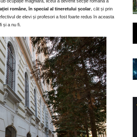
sub ocupație maghiară, liceul a devenit secție română a
ției române, în special al tineretului școlar
, cât și prin
ectivul de elevi și profesori a fost foarte redus în aceasta
 și a nu fi.