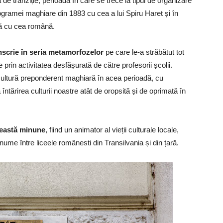
 de tranziție, perioadă în care se trece la tipul de organizare
ogramei maghiare din 1883 cu cea a lui Spiru Haret și în
ară cu cea română.
înscrie în seria metamorfozelor
pe care le-a străbătut tot
rin activitatea desfășurată de către profesorii școlii.
cultură preponderent maghiară în acea perioadă, cu
ntărirea culturii noastre atât de oropsită și de oprimată în
ceastă minune
, fiind un animator al vieții culturale locale,
nume între liceele românesti din Transilvania și din țară.