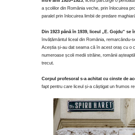
Între anii 1920–1923
, liceul parcurge o perioadă
a școlilor din România veche, prin înlocuirea pr
paralel prin înlocuirea limbii de predare maghi
Din 1923 până în 1939, liceul „E. Gojdu“ se 
învățământul liceal din România, remarcându-se p
Aceștia și-au dat seama că în acest oraș cu o 
numeroase școli medii străine, românii așteaptă î
trecut.
Corpul profesoral s-a achitat cu cinste de a
fapt pentru care liceul și-a câștigat un frumos re