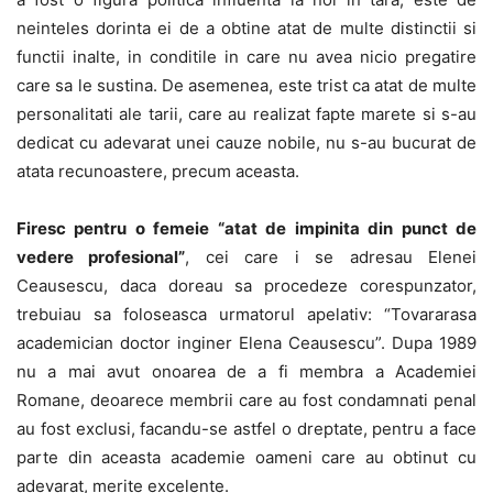
neinteles dorinta ei de a obtine atat de multe distinctii si
functii inalte, in conditile in care nu avea nicio pregatire
care sa le sustina. De asemenea, este trist ca atat de multe
personalitati ale tarii, care au realizat fapte marete si s-au
dedicat cu adevarat unei cauze nobile, nu s-au bucurat de
atata recunoastere, precum aceasta.
Firesc pentru o femeie “atat de impinita din punct de
vedere profesional”
, cei care i se adresau Elenei
Ceausescu, daca doreau sa procedeze corespunzator,
trebuiau sa foloseasca urmatorul apelativ: “Tovararasa
academician doctor inginer Elena Ceausescu”. Dupa 1989
nu a mai avut onoarea de a fi membra a Academiei
Romane, deoarece membrii care au fost condamnati penal
au fost exclusi, facandu-se astfel o dreptate, pentru a face
parte din aceasta academie oameni care au obtinut cu
adevarat, merite excelente.