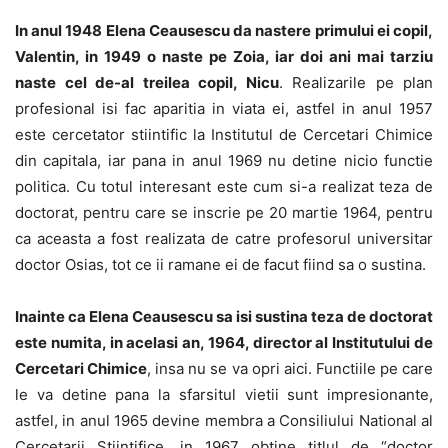
In anul 1948 Elena Ceausescu da nastere primului ei copil,
Valentin, in 1949 o naste pe Zoia, iar doi ani mai tarziu
naste cel de-al treilea copil, Nicu
. Realizarile pe plan
profesional isi fac aparitia in viata ei, astfel in anul 1957
este cercetator stiintific la Institutul de Cercetari Chimice
din capitala, iar pana in anul 1969 nu detine nicio functie
politica. Cu totul interesant este cum si-a realizat teza de
doctorat, pentru care se inscrie pe 20 martie 1964, pentru
ca aceasta a fost realizata de catre profesorul universitar
doctor Osias, tot ce ii ramane ei de facut fiind sa o sustina.
Inainte ca Elena Ceausescu sa isi sustina teza de doctorat
este numita, in acelasi an, 1964, director al Institutului de
Cercetari Chimice
, insa nu se va opri aici. Functiile pe care
le va detine pana la sfarsitul vietii sunt impresionante,
astfel, in anul 1965 devine membra a Consiliului National al
Cercetarii Stiintifice, in 1967 obtine titlul de “doctor