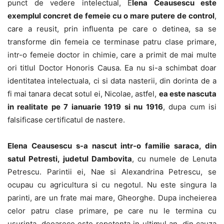
punct de vedere intelectual, E
lena Ceausescu este
exemplul concret de femeie cu o mare putere de control
,
care a reusit, prin influenta pe care o detinea, sa se
transforme din femeia ce terminase patru clase primare,
intr-o femeie doctor in chimie, care a primit de mai multe
ori titlul Doctor Honoris Causa. Ea nu si-a schimbat doar
identitatea intelectuala, ci si data nasterii, din dorinta de a
fi mai tanara decat sotul ei, Nicolae, astfel,
ea este nascuta
in realitate pe 7 ianuarie 1919 si nu 1916
, dupa cum isi
falsificase certificatul de nastere.
Elena Ceausescu s-a nascut intr-o familie saraca, din
satul Petresti, judetul Dambovita
, cu numele de Lenuta
Petrescu. Parintii ei, Nae si Alexandrina Petrescu, se
ocupau cu agricultura si cu negotul. Nu este singura la
parinti, are un frate mai mare, Gheorghe. Dupa incheierea
celor patru clase primare, pe care nu le termina cu
usurinta, deoarece este repetenta in ultimul an, din cauza