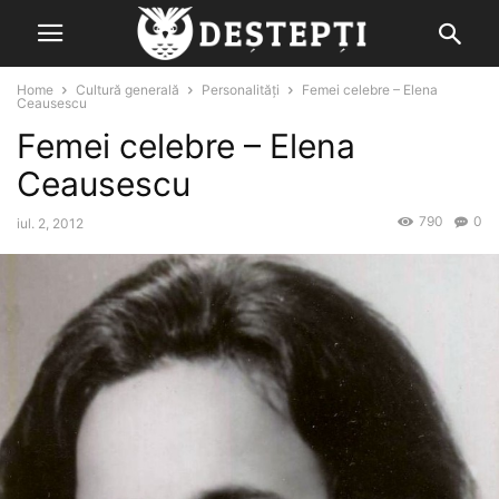
Home
Cultură generală
Personalități
Femei celebre – Elena
Ceausescu
Femei celebre – Elena
Ceausescu
790
0
iul. 2, 2012