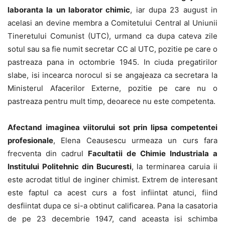
laboranta la un laborator chimic
, iar dupa 23 august in
acelasi an devine membra a Comitetului Central al Uniunii
Tineretului Comunist (UTC), urmand ca dupa cateva zile
sotul sau sa fie numit secretar CC al UTC, pozitie pe care o
pastreaza pana in octombrie 1945. In ciuda pregatirilor
slabe, isi incearca norocul si se angajeaza ca secretara la
Ministerul Afacerilor Externe, pozitie pe care nu o
pastreaza pentru mult timp, deoarece nu este competenta.
Afectand imaginea viitorului sot prin lipsa competentei
profesionale
, Elena Ceausescu urmeaza un curs fara
frecventa din cadrul
Facultatii de Chimie Industriala a
Institului Politehnic din Bucuresti
, la terminarea caruia ii
este acrodat titlul de inginer chimist. Extrem de interesant
este faptul ca acest curs a fost infiintat atunci, fiind
desfiintat dupa ce si-a obtinut calificarea. Pana la casatoria
de pe 23 decembrie 1947, cand aceasta isi schimba