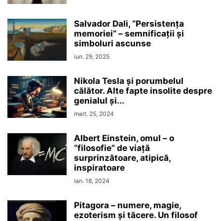
Salvador Dali, “Persistenţa
memoriei” – semnificaţii şi
simboluri ascunse
iun. 29, 2025
Nikola Tesla şi porumbelul
călător. Alte fapte insolite despre
genialul şi...
mart. 25, 2024
Albert Einstein, omul – o
“filosofie” de viaţă
surprinzătoare, atipică,
inspiratoare
ian. 18, 2024
Pitagora – numere, magie,
ezoterism şi tăcere. Un filosof