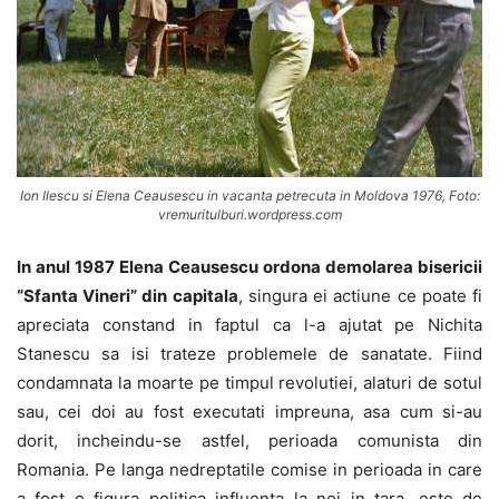
Ion Ilescu si Elena Ceausescu in vacanta petrecuta in Moldova 1976, Foto:
vremuritulburi.wordpress.com
In anul 1987 Elena Ceausescu ordona demolarea bisericii
“Sfanta Vineri” din capitala
, singura ei actiune ce poate fi
apreciata constand in faptul ca l-a ajutat pe Nichita
Stanescu sa isi trateze problemele de sanatate. Fiind
condamnata la moarte pe timpul revolutiei, alaturi de sotul
sau, cei doi au fost executati impreuna, asa cum si-au
dorit, incheindu-se astfel, perioada comunista din
Romania. Pe langa nedreptatile comise in perioada in care
a fost o figura politica influenta la noi in tara, este de