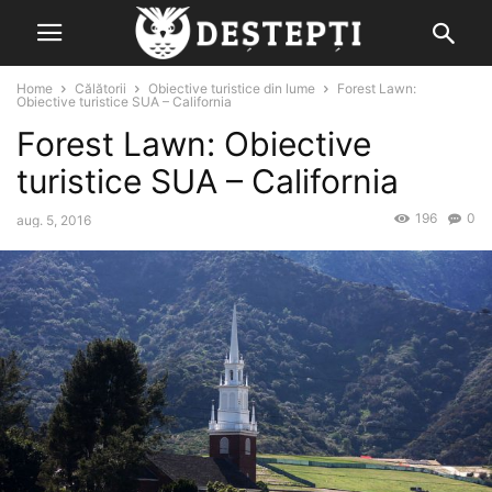
Home
Călătorii
Obiective turistice din lume
Forest Lawn:
Obiective turistice SUA – California
Forest Lawn: Obiective
turistice SUA – California
196
0
aug. 5, 2016