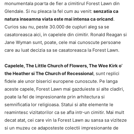
monumentala poarta de fier a cimitirul Forest Lawn din
Glendale. Si nu pleaca la fel cum au venit:
senzatia ca
natura inseamna viata este mai intensa ca oricand
.
Curios sau nu, peste 30.000 de cupluri aleg sa se
casatoreasca aici, in capelele din cimitir. Ronald Reagan si
Jane Wyman sunt, poate, cele mai cunoscute persoane
care au luat decizia sa se casatoreasca la Forest Lawn.
Capelele, The Little Church of Flowers, The Wee Kirk o’
the Heather si The Church of Recessional
, sunt replici
fidele ale unor biserici europene cunoscute. Pe langa
aceste capele, Forest Lawn mai gazduieste si alte cladiri,
poate la fel de impresionante prin arhitectura si
semnificatia lor religioasa. Statui si alte elemente le
reamintesc vizitatorilor ca se afla intr-un cimitir. Mai mult
decat atat, cei care vin la Forest Lawn au sansa sa viziteze
si un muzeu ce adaposteste colectii impresionante de