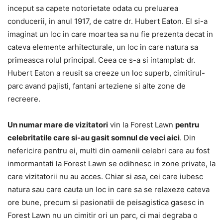
inceput sa capete notorietate odata cu preluarea
conducerii, in anul 1917, de catre dr. Hubert Eaton. El si-a
imaginat un loc in care moartea sa nu fie prezenta decat in
cateva elemente arhitecturale, un loc in care natura sa
primeasca rolul principal. Ceea ce s-a si intamplat: dr.
Hubert Eaton a reusit sa creeze un loc superb, cimitirul-
parc avand pajisti, fantani arteziene si alte zone de
recreere.
Un numar mare de vizitatori
vin la Forest Lawn
pentru
celebritatile care si-au gasit somnul de veci aici
. Din
nefericire pentru ei, multi din oamenii celebri care au fost
inmormantati la Forest Lawn se odihnesc in zone private, la
care vizitatorii nu au acces. Chiar si asa, cei care iubesc
natura sau care cauta un loc in care sa se relaxeze cateva
ore bune, precum si pasionatii de peisagistica gasesc in
Forest Lawn nu un cimitir ori un parc, ci mai degraba o