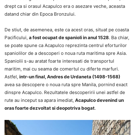
drept ca si orasul Acapulco era o asezare veche, aceasta
datand chiar din Epoca Bronzului.
De stiut, de asemenea, este ca acest oras, situat pe coasta
Pacificului,
a fost ocupat de spanioli in anul 1528
. Ba chiar,
se poate spune ca Acapulco reprezinta centrul eforturilor
spaniolilor de a descoperi o noua ruta maritima spre Asia.
Spaniolii s-au aratat foarte interesati de transportul
maritim, mai cu seama de comertul cu diferte marfuri.
Astfel,
intr-un final, Andres de Urdaneta (1498-1568)
avea sa descopere o noua ruta spre Manila, pornind exact
dinspre Acapulco. Rezultatele descoperirii unei astfel de
rute au inceput sa apara imediat,
Acapulco devenind un
oras foarte dezvoltat si deopotriva bogat
.