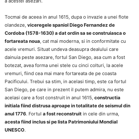
a acestei asezari.
Tocmai de aceea in anul 1615, dupa o invazie a unei flote
olandeze,
viceregele spaniol Diego Fernandez de
Cordoba (1578-1630) a dat ordin sa se construiasca o
fortareata noua
, cat mai moderna, si in conformitate cu
acele vremuri. Situat undeva deasupra dealului care
dainuia peste asezare, fortul San Diego, asa cum a fost
botezat, avea forma unei stele cu cinci colturi, la acele
vremuri, fiind cea mai mare fortareata de pe coasta
Pacificului. Trebui sa stim, in acelasi timp, este ca fortul
San Diego, pe care in prezent il putem admira, nu este
acelasi care a fost construit in anul 1615,
constructia
initiala fiind distrusa aproape in totalitate de seismul din
anul 1776
. Fortul
a fost reconstruit
in cele din urma,
acesta fiind inclus si pe lista Patrimoniului Mondial
UNESCO
.