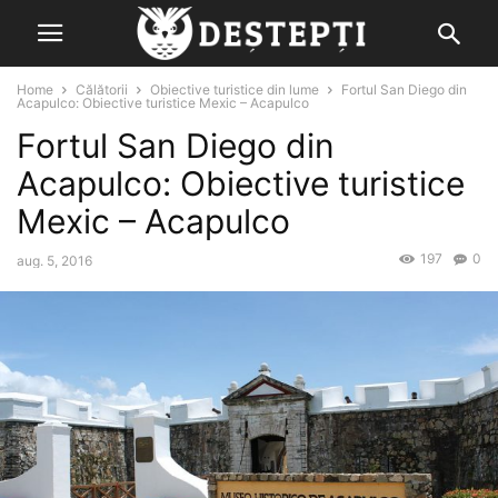
Home
Călătorii
Obiective turistice din lume
Fortul San Diego din
Acapulco: Obiective turistice Mexic – Acapulco
Fortul San Diego din
Acapulco: Obiective turistice
Mexic – Acapulco
197
0
aug. 5, 2016