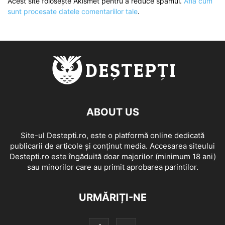
Acest site folosește Akismet pentru a reduce spamul.
Află cum
sunt procesate datele comentariilor tale
.
ABOUT US
Site-ul Destepti.ro, este o platformă online dedicată
publicarii de articole și conținut media. Accesarea siteului
Destepti.ro este îngăduită doar majorilor (minimum 18 ani)
sau minorilor care au primit aprobarea parintilor.
URMĂRIȚI-NE