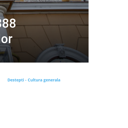
888
lor
Destepti - Cultura generala