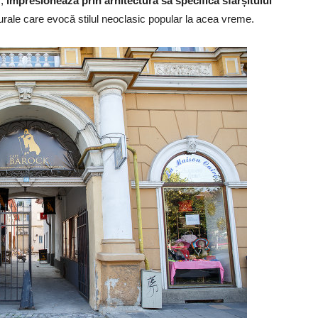
ș,
impresionează prin arhitectura sa specifică sfârșitului
cturale care evocă stilul neoclasic popular la acea vreme.