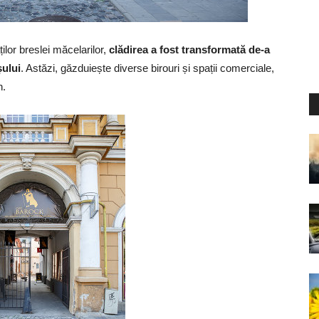
ăților breslei măcelarilor,
clădirea a fost transformată de-a
șului
. Astăzi, găzduiește diverse birouri și spații comerciale,
n.