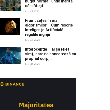
buget normal: unde merită
să plătești...
iul. 23, 2026
Frumusețea în era
algoritmilor – Cum rescrie
Inteligența Artificială
regulile îngrijirii...
iul. 23, 2026
Interocepţia – al șaselea
simț, care ne conectează cu
propriul corp,...
iul. 20, 2026