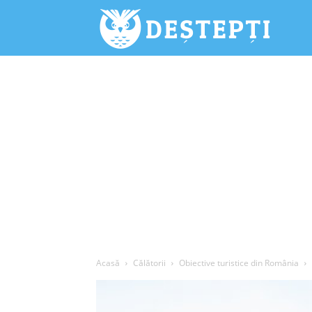
Deștepți.
Acasă
Călătorii
Obiective turistice din România