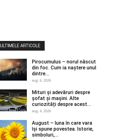
ULTIMELE ARTICOLE
Pirocumulus – norul născut
din foc. Cum ia naștere unul
dintre...
aug. 6, 2026
Mituri și adevăruri despre
șofat și mașini. Alte
curiozități despre acest...
aug. 4, 2026
August – luna în care vara
își spune povestea. Istorie,
simboluri,...