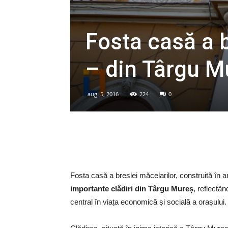
Fosta casă a 
– din Târgu Mu
aug. 5, 2016
224
0
Fosta casă a breslei măcelarilor, construită în 
importante clădiri din Târgu Mureș
, reflectâ
central în viața economică și socială a orașului.