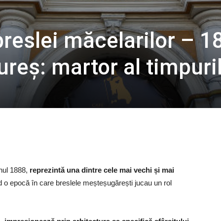
breslei măcelarilor – 1
reș: martor al timpuri
anul 1888,
reprezintă una dintre cele mai vechi și mai
nd o epocă în care breslele meșteșugărești jucau un rol