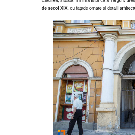
Clădirea, situată în inima istorică a Târgu Mure
de secol XIX
, cu fațade ornate și detalii arhite