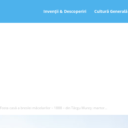
ro
Invenții & Descoperiri
Cultură Generală
Fosta casă a breslei măcelarilor – 1888 – din Târgu Mureș: martor...