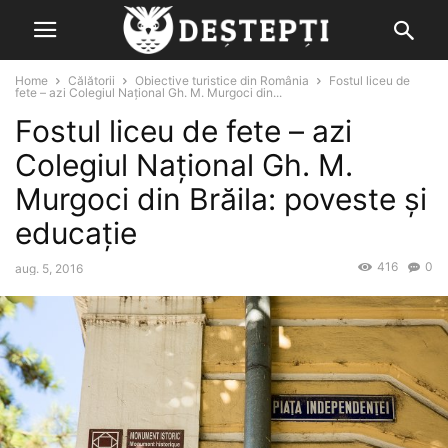
Home
Călătorii
Obiective turistice din România
Fostul liceu de
fete – azi Colegiul Național Gh. M. Murgoci din...
Fostul liceu de fete – azi
Colegiul Național Gh. M.
Murgoci din Brăila: poveste și
educație
416
0
aug. 5, 2016