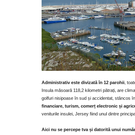
Administrativ este divizată în 12 parohii
, toa
Insula măsoară 118,2 kilometri pătrați, are climat
golfuri nisipoase în sud și accidentat, stâncos î
financiare, turism, comerț electronic și agric
veniturile insulei, Jersey fiind unul dintre princip
Aici nu se percepe tva și datorită unui numă