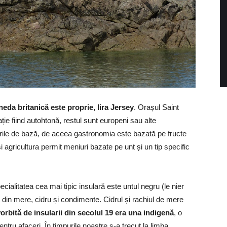
da britanică este proprie, lira Jersey
. Orașul Saint
ție fiind autohtonă, restul sunt europeni sau alte
icirile de bază, de aceea gastronomia este bazată pe fructe
i agricultura permit meniuri bazate pe unt și un tip specific
pecialitatea cea mai tipic insulară este untul negru (le nier
t din mere, cidru și condimente. Cidrul și rachiul de mere
orbită de insularii din secolul 19 era una indigenă
, o
ntru afaceri. În timpurile noastre s-a trecut la limba