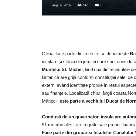
aug. 4, 2016
561
0
Oficial face parte din ceea ce se denumește
Ba
insulare și stânci din jurul ei care sunt considera
Muntelui St. Michel
, fiind una dintre insulele 
Britanică are grijă conform constituției sale, d
extern, având identitate proprie în restul aspecte
sau finanțele. Localizată chiar lângă coasta Norm
Mânecii,
este parte a vechiului Ducat de Norm
Condusă de un guvernator, insula are auton
51 membri aleși, are regulile sale proprii financiar
Face parte din gruparea Insulelor Canalului 