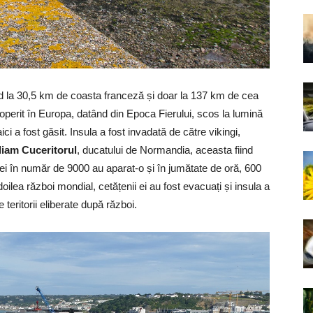
ind la 30,5 km de coasta franceză și doar la 137 km de cea
perit în Europa, datând din Epoca Fierului, scos la lumină
i a fost găsit. Insula a fost invadată de către vikingi,
liam Cuceritorul
, ducatului de Normandia, aceasta fiind
i ei în număr de 9000 au aparat-o și în jumătate de oră, 600
 doilea război mondial, cetățenii ei au fost evacuați și insula a
 teritorii eliberate după război.