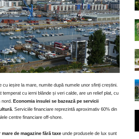
te cu ieșire la mare, numite după numele unor sfinți creștini.
 temperat cu ierni blânde și veri calde, are un relief plat, cu
n nord.
Economia insulei se bazează pe servicii
ultură
. Serviciile financiare reprezintă aproximativ 60% din
alele centre financiare off-shore.
r mare de magazine fără taxe
unde produsele de lux sunt