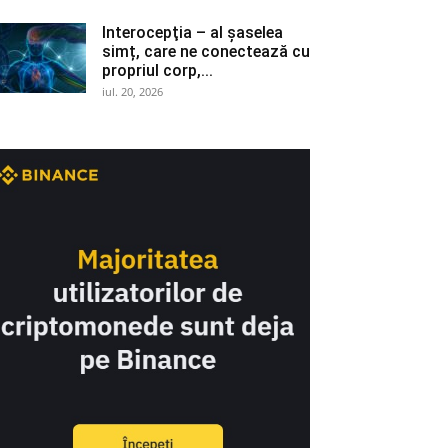
Interocepţia – al șaselea
simț, care ne conectează cu
propriul corp,...
iul. 20, 2026