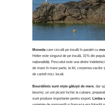
Moneda
care circulă pe insulă în paralel cu
mone
Helier este singurul de pe insulă, 31% din popula
naționalități. Pescuitul este una dintre îndeletn
de mare în mare parte, la fel, creșterea vacilor ș
de cartofi mici, locali.
Bourdélots sunt niște găluști de mere
, dar s
beurre), un unt picant închis la culoare, prepara
sunt produse importante pentru export.
Limba v
varietate de normandă și franceza era folosită pe