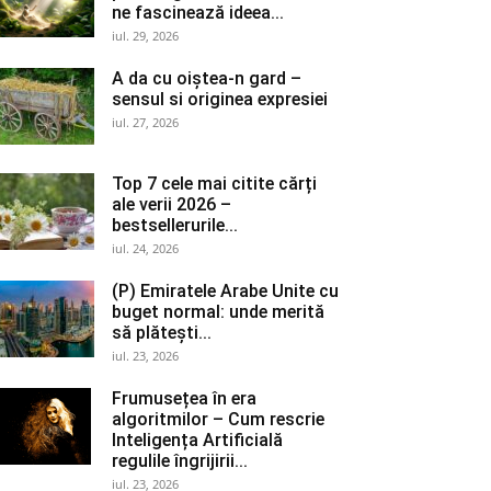
ne fascinează ideea...
iul. 29, 2026
A da cu oiștea-n gard –
sensul si originea expresiei
iul. 27, 2026
Top 7 cele mai citite cărți
ale verii 2026 –
bestsellerurile...
iul. 24, 2026
(P) Emiratele Arabe Unite cu
buget normal: unde merită
să plătești...
iul. 23, 2026
Frumusețea în era
algoritmilor – Cum rescrie
Inteligența Artificială
regulile îngrijirii...
iul. 23, 2026