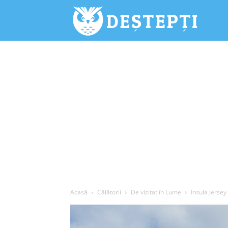
Deștepți.
Acasă
Călătorii
De vizitat în Lume
Insula Jersey