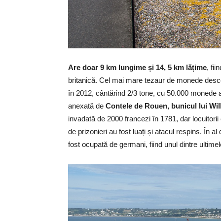
Are doar 9 km lungime și 14, 5 km lățime
, fi
britanică. Cel mai mare tezaur de monede desco
în 2012, cântărind 2/3 tone, cu 50.000 monede aic
anexată de
Contele de Rouen, bunicul lui Wil
invadată de 2000 francezi în 1781, dar locuitori
de prizonieri au fost luați și atacul respins. În al
fost ocupată de germani, fiind unul dintre ultimele