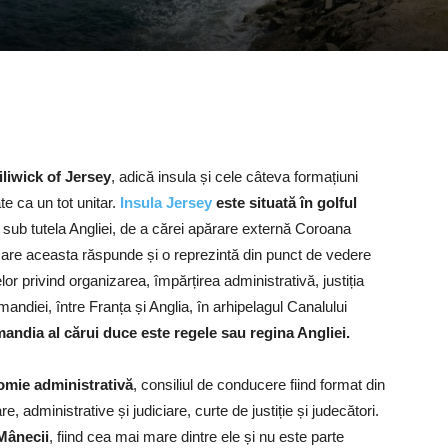
iliwick of Jersey
, adică insula și cele câteva formațiuni
te ca un tot unitar.
Insula Jersey
este situată în golful
de sub tutela Angliei, de a cărei apărare externă Coroana
e care aceasta răspunde și o reprezintă din punct de vedere
lor privind organizarea, împărțirea administrativă, justiția
andiei, între Franța și Anglia, în arhipelagul Canalului
andia al cărui duce este regele sau regina Angliei.
omie administrativă
, consiliul de conducere fiind format din
e, administrative și judiciare, curte de justiție și judecători.
Mânecii
, fiind cea mai mare dintre ele și nu este parte