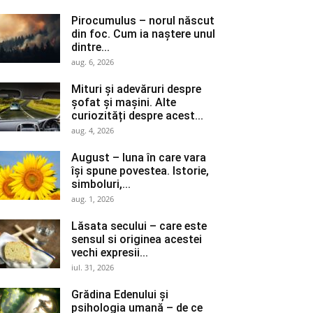
Pirocumulus – norul născut
din foc. Cum ia naștere unul
dintre...
aug. 6, 2026
Mituri și adevăruri despre
șofat și mașini. Alte
curiozități despre acest...
aug. 4, 2026
August – luna în care vara
își spune povestea. Istorie,
simboluri,...
aug. 1, 2026
Lăsata secului – care este
sensul si originea acestei
vechi expresii...
iul. 31, 2026
Grădina Edenului și
psihologia umană – de ce