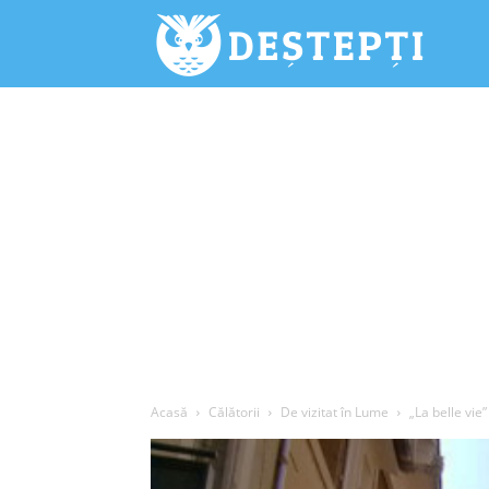
Deștepți.
Acasă
Călătorii
De vizitat în Lume
„La belle vie