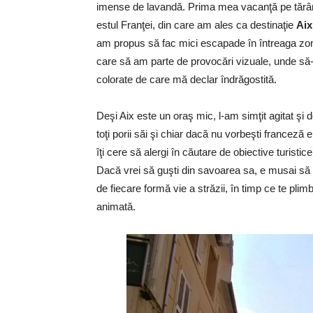
imense de lavandă. Prima mea vacanţă pe tărâm
estul Franţei, din care am ales ca destinaţie
Aix
am propus să fac mici escapade în întreaga zonă
care să am parte de provocări vizuale, unde să-mi
colorate de care mă declar îndrăgostită.
Deşi Aix este un oraş mic, l-am simţit agitat şi
toţi porii săi şi chiar dacă nu vorbeşti franceză
îţi cere să alergi în căutare de obiective turistic
Dacă vrei să guşti din savoarea sa, e musai să in
de fiecare formă vie a străzii, în timp ce te plim
animată.