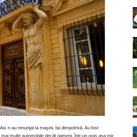
 Aix n-au renunţat la maşini, ba dimpotrivă. Au fost
 mai multe automobile decât oameni. Într-un oraş aşa mic