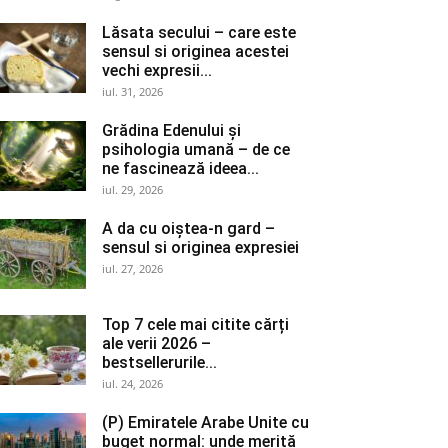
Lăsata secului – care este
sensul si originea acestei
vechi expresii...
iul. 31, 2026
Grădina Edenului și
psihologia umană – de ce
ne fascinează ideea...
iul. 29, 2026
A da cu oiștea-n gard –
sensul si originea expresiei
iul. 27, 2026
Top 7 cele mai citite cărți
ale verii 2026 –
bestsellerurile...
iul. 24, 2026
(P) Emiratele Arabe Unite cu
buget normal: unde merită