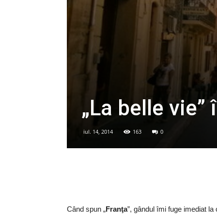
„La belle vie”
iul. 14, 2014
163
0
Când spun „
Franţa
”, gândul îmi fuge imediat la c