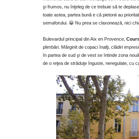
şi frumos, nu înţeleg de ce trebuie să te deplas
toate astea, partea bună e că pietonii au priorit
semaforului. 😀 Nu prea se claxonează, nici chi
Bulevardul principal din Aix en Provence,
Cours
plimbări. Mărginit de copaci înalţi, clădiri impr
în partea de sud şi de vest se întinde zona nouă 
de o reţea de străduţe înguste, neregulate, cu c