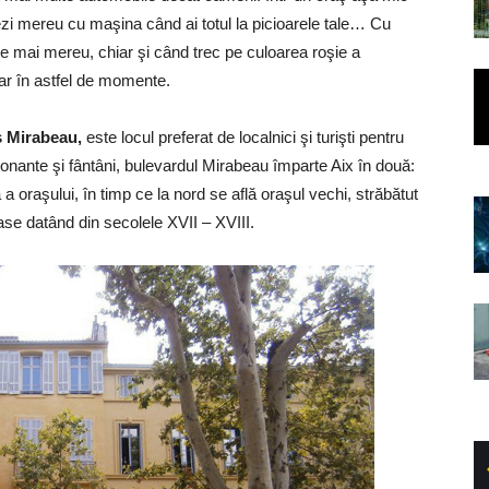
ezi mereu cu maşina când ai totul la picioarele tale… Cu
ate mai mereu, chiar şi când trec pe culoarea roşie a
ar în astfel de momente.
 Mirabeau
,
este locul preferat de localnici şi turişti pentru
esionante şi fântâni, bulevardul Mirabeau împarte Aix în două:
a oraşului, în timp ce la nord se află oraşul vechi, străbătut
ase datând din secolele XVII – XVIII.