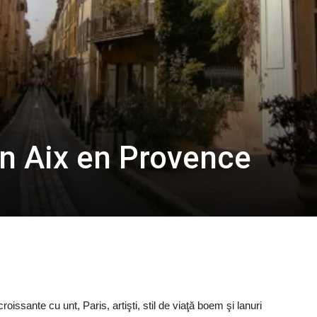
 în Aix en Provence
roissante cu unt, Paris, artişti, stil de viaţă boem şi lanuri