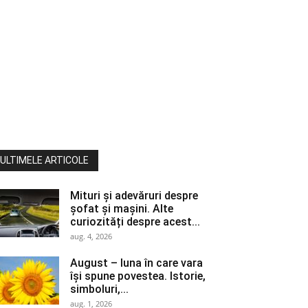
ULTIMELE ARTICOLE
Mituri și adevăruri despre
șofat și mașini. Alte
curiozități despre acest...
aug. 4, 2026
August – luna în care vara
își spune povestea. Istorie,
simboluri,...
aug. 1, 2026