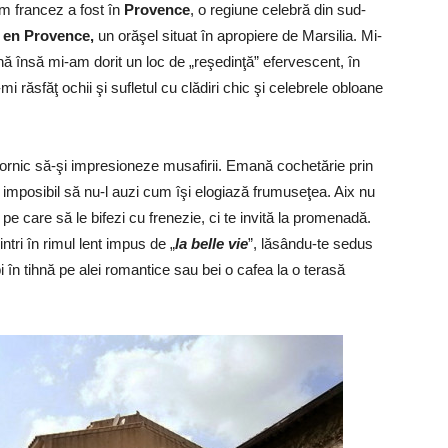
 francez a fost în
Provence
, o regiune celebră din sud-
 en Provence,
un orăşel situat în apropiere de Marsilia. Mi-
 însă mi-am dorit un loc de „reşedinţă” efervescent, în
 răsfăţ ochii şi sufletul cu clădiri chic şi celebrele obloane
 dornic să-şi impresioneze musafirii. Emană cochetărie prin
 e imposibil să nu-l auzi cum îşi elogiază frumuseţea. Aix nu
e pe care să le bifezi cu frenezie, ci te invită la promenadă.
tri în rimul lent impus de „
la belle vie
”, lăsându-te sedus
bi în tihnă pe alei romantice sau bei o cafea la o terasă