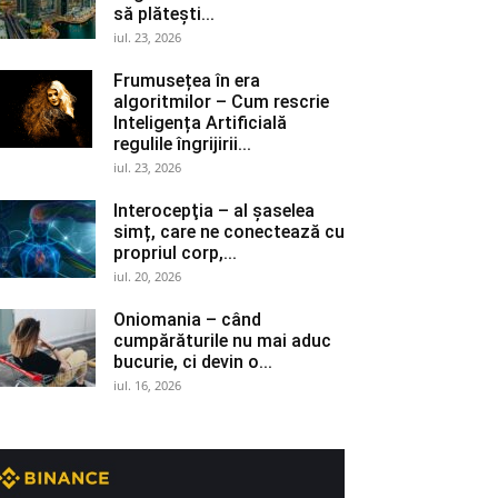
să plătești...
iul. 23, 2026
Frumusețea în era
algoritmilor – Cum rescrie
Inteligența Artificială
regulile îngrijirii...
iul. 23, 2026
Interocepţia – al șaselea
simț, care ne conectează cu
propriul corp,...
iul. 20, 2026
Oniomania – când
cumpărăturile nu mai aduc
bucurie, ci devin o...
iul. 16, 2026