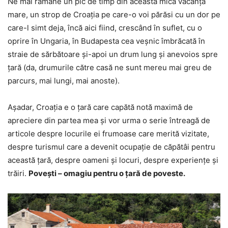
Ne mai rămâne un pic de timp din această mică vacanță
mare, un strop de Croația pe care-o voi părăsi cu un dor pe
care-l simt deja, încă aici fiind, crescând în suflet, cu o
oprire în Ungaria, în Budapesta cea veșnic îmbrăcată în
straie de sărbătoare și-apoi un drum lung și anevoios spre
țară (da, drumurile către casă ne sunt mereu mai greu de
parcurs, mai lungi, mai anoste).
Așadar, Croația e o țară care capătă notă maximă de
apreciere din partea mea și vor urma o serie întreagă de
articole despre locurile ei frumoase care merită vizitate,
despre turismul care a devenit ocupație de căpătâi pentru
această țară, despre oameni și locuri, despre experiențe și
trăiri.
Povești – omagiu pentru o țară de poveste.