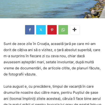
Sunt de zece zile în Croația, această țară pe care mi-am
dorit de câțiva ani să o vizitez, o țară absolut superbă, care
m-a surprins în fiecare zi cu ceva nou, chiar dacă
avusesem așteptări mari, setate involuntar, după multă
vreme de documentări, de articole citite, de planuri făcute,
de fotografii văzute.
Luna august e, cu precădere, timpul de vacanță în care
drumurile noastre duc către mare, pentru Puștiul de șase
ani (tocmai împliniți zilele acestea), căruia îi face bine aerul
de la malul mării și pentru bucuria lui greu de egalat într-un