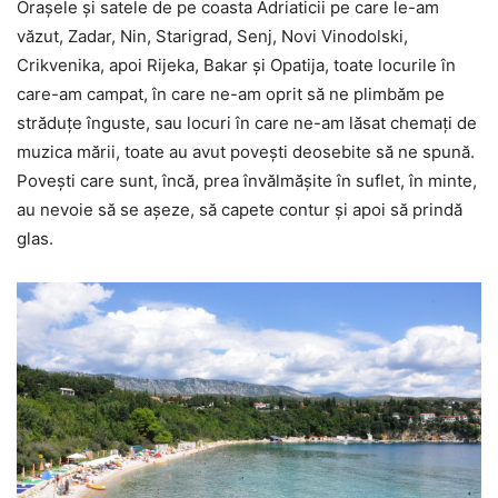
Orașele și satele de pe coasta Adriaticii pe care le-am
văzut, Zadar, Nin, Starigrad, Senj, Novi Vinodolski,
Crikvenika, apoi Rijeka, Bakar și Opatija, toate locurile în
care-am campat, în care ne-am oprit să ne plimbăm pe
străduțe înguste, sau locuri în care ne-am lăsat chemați de
muzica mării, toate au avut povești deosebite să ne spună.
Povești care sunt, încă, prea învălmășite în suflet, în minte,
au nevoie să se așeze, să capete contur și apoi să prindă
glas.