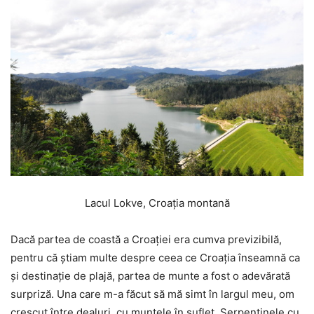
Lacul Lokve, Croația montană
Dacă partea de coastă a Croației era cumva previzibilă,
pentru că știam multe despre ceea ce Croația înseamnă ca
și destinație de plajă, partea de munte a fost o adevărată
surpriză. Una care m-a făcut să mă simt în largul meu, om
crescut între dealuri, cu muntele în suflet. Serpentinele cu