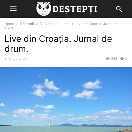
Home
Călătorii
De vizitat în Lume
Live din Croația. Jurnal de
drum.
Live din Croația. Jurnal de
drum.
228
0
aug. 26, 2014