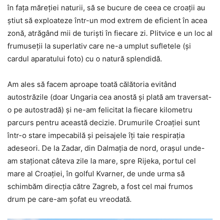
în fața măreției naturii, să se bucure de ceea ce croații au
știut să exploateze într-un mod extrem de eficient în acea
zonă, atrăgând mii de turiști în fiecare zi. Plitvice e un loc al
frumuseții la superlativ care ne-a umplut sufletele (și
cardul aparatului foto) cu o natură splendidă.
Am ales să facem aproape toată călătoria evitând
autostrăzile (doar Ungaria cea anostă și plată am traversat-
o pe autostradă) și ne-am felicitat la fiecare kilometru
parcurs pentru această decizie. Drumurile Croației sunt
într-o stare impecabilă și peisajele îți taie respirația
adeseori. De la Zadar, din Dalmația de nord, orașul unde-
am staționat câteva zile la mare, spre Rijeka, portul cel
mare al Croației, în golful Kvarner, de unde urma să
schimbăm direcția către Zagreb, a fost cel mai frumos
drum pe care-am șofat eu vreodată.