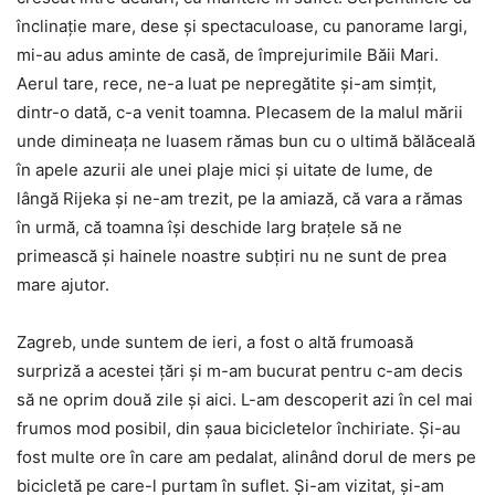
înclinație mare, dese și spectaculoase, cu panorame largi,
mi-au adus aminte de casă, de împrejurimile Băii Mari.
Aerul tare, rece, ne-a luat pe nepregătite și-am simțit,
dintr-o dată, c-a venit toamna. Plecasem de la malul mării
unde dimineața ne luasem rămas bun cu o ultimă bălăceală
în apele azurii ale unei plaje mici și uitate de lume, de
lângă Rijeka și ne-am trezit, pe la amiază, că vara a rămas
în urmă, că toamna își deschide larg brațele să ne
primească și hainele noastre subțiri nu ne sunt de prea
mare ajutor.
Zagreb, unde suntem de ieri, a fost o altă frumoasă
surpriză a acestei țări și m-am bucurat pentru c-am decis
să ne oprim două zile și aici. L-am descoperit azi în cel mai
frumos mod posibil, din șaua bicicletelor închiriate. Și-au
fost multe ore în care am pedalat, alinând dorul de mers pe
bicicletă pe care-l purtam în suflet. Și-am vizitat, și-am