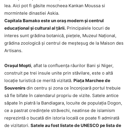
lea. Aici pot fi găsite moscheea Kankan Moussa si
mormintele dinastiei Askia.
Capitala Bamako este un oraș modern și centrul
educațional și cultural al țării.
Principalele locuri de
interes sunt grădina botanică, piețele, Muzeul Național,
grădina zoologică și centrul de meșteșug de la Maison des
Artisans.
Orașul Mopti
, aflat la confluența râurilor Bani și Niger,
construit pe trei insule unite prin stăvilare, este o altă
locație turistică ce merită vizitată.
Piața Marchee de
Souvenirs
din centru și zona ce înconjoară portul trebuie
să fie bifate în calendarul propriu de vizite. Satele antice
săpate în piatră la Bandiagara, locuite de populația Dogon,
ce a pastrat credințele străvechi, neatinse de islamism
reprezintă o bucată din istoria locală ce poate fi admirată
de vizitatori.
Satele au fost listate de UNESCO pe lista de