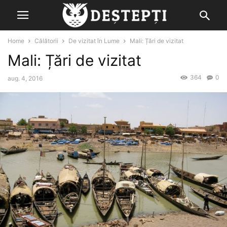
Home
Călătorii
De vizitat în Lume
Mali: Țări de vizitat
Mali: Țări de vizitat
364
0
aug. 4, 2016