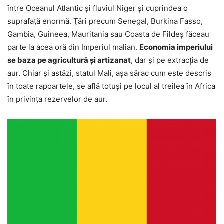
între Oceanul Atlantic şi fluviul Niger şi cuprindea o
suprafaţă enormă. Ţări precum Senegal, Burkina Fasso,
Gambia, Guineea, Mauritania sau Coasta de Fildeş făceau
parte la acea oră din Imperiul malian.
Economia imperiului
se baza pe agricultură şi artizanat
, dar şi pe extracţia de
aur. Chiar şi astăzi, statul Mali, aşa sărac cum este descris
în toate rapoartele, se află totuşi pe locul al treilea în Africa
în privinţa rezervelor de aur.