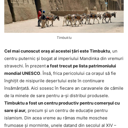
Timbuktu
Cel mai cunoscut oraș al acestei țări este Timbuktu
, un
centru puternic și bogat al imperiului Mandinka din vremuri
stravechi. În prezent
a fost trecut pe lista patrimoniului
mondial UNESCO
. Însă, frica pericolului ca orașul să fie
înghițit de nisipurile deșertului este în continuare
însămânțată. Aici sosesc în fiecare an caravanele de cămile
de la minele de sare pentru a-și distribui produsele.
Timbuktu a fost un centru productiv pentru comerșul cu
sare și aur,
precum și un centru de educație pentru
islamism. Din acea vreme au rămas multe moschee
frumoase și morminte, unele datand din secolul al XIV –