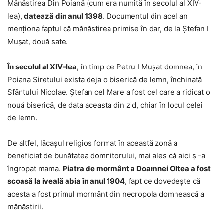
Mănăstirea Din Poiană (cum era numită în secolul al XIV-
lea),
datează din anul 1398
. Documentul din acel an
menţiona faptul că mănăstirea primise în dar, de la Ştefan I
Mușat, două sate.
În secolul al XIV-lea
, în timp ce Petru I Mușat domnea, în
Poiana Siretului exista deja o biserică de lemn, închinată
Sfântului Nicolae. Ştefan cel Mare a fost cel care a ridicat o
nouă biserică, de data aceasta din zid, chiar în locul celei
de lemn.
De altfel, lăcaşul religios format în această zonă a
beneficiat de bunătatea domnitorului, mai ales că aici şi-a
îngropat mama.
Piatra de mormânt a Doamnei Oltea a fost
scoasă la iveală abia în anul 1904
, fapt ce dovedeşte că
acesta a fost primul mormânt din necropola domnească a
mănăstirii.