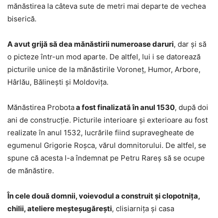
mănăstirea la câteva sute de metri mai departe de vechea
biserică.
A avut grijă să dea mănăstirii numeroase daruri
, dar şi să
o picteze într-un mod aparte. De altfel, lui i se datorează
picturile unice de la mănăstirile Voroneţ, Humor, Arbore,
Hârlău, Bălineşti şi Moldoviţa.
Mănăstirea Probota
a fost finalizată în anul 1530
, după doi
ani de construcţie. Picturile interioare şi exterioare au fost
realizate în anul 1532, lucrările fiind supravegheate de
egumenul Grigorie Roşca, vărul domnitorului. De altfel, se
spune că acesta l-a îndemnat pe Petru Rareş să se ocupe
de mănăstire.
În cele două domnii, voievodul a construit şi clopotniţa,
chilii, ateliere meşteşugăreşti
, clisiarnița şi casa