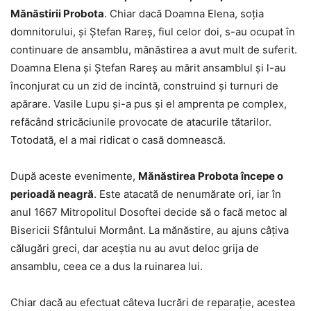
Mănăstirii Probota
. Chiar dacă Doamna Elena, soţia
domnitorului, şi Ştefan Rareş, fiul celor doi, s-au ocupat în
continuare de ansamblu, mănăstirea a avut mult de suferit.
Doamna Elena şi Ştefan Rareş au mărit ansamblul şi l-au
înconjurat cu un zid de incintă, construind şi turnuri de
apărare. Vasile Lupu şi-a pus şi el amprenta pe complex,
refăcând stricăciunile provocate de atacurile tătarilor.
Totodată, el a mai ridicat o casă domnească.
După aceste evenimente,
Mănăstirea Probota începe o
perioadă neagră
. Este atacată de nenumărate ori, iar în
anul 1667 Mitropolitul Dosoftei decide să o facă metoc al
Bisericii Sfântului Mormânt. La mănăstire, au ajuns câţiva
călugări greci, dar aceştia nu au avut deloc grija de
ansamblu, ceea ce a dus la ruinarea lui.
Chiar dacă au efectuat câteva lucrări de reparaţie, acestea