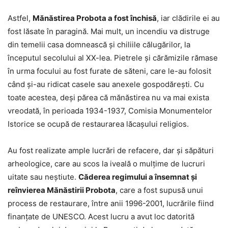
Astfel,
Mănăstirea Probota a fost închisă
, iar clădirile ei au
fost lăsate în paragină. Mai mult, un incendiu va distruge
din temelii casa domnească şi chiliile călugărilor, la
începutul secolului al XX-lea. Pietrele şi cărămizile rămase
în urma focului au fost furate de săteni, care le-au folosit
când şi-au ridicat casele sau anexele gospodăreşti. Cu
toate acestea, deşi părea că mănăstirea nu va mai exista
vreodată, în perioada 1934-1937, Comisia Monumentelor
Istorice se ocupă de restaurarea lăcaşului religios.
Au fost realizate ample lucrări de refacere, dar şi săpături
arheologice, care au scos la iveală o mulţime de lucruri
uitate sau neştiute.
Căderea regimului a însemnat şi
reînvierea Mănăstirii Probota
, care a fost supusă unui
process de restaurare, între anii 1996-2001, lucrările fiind
finanţate de UNESCO. Acest lucru a avut loc datorită