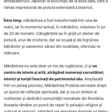
ambasadorului Japoniei la Bucureşti de la acea dată, care a
rămas impresionat de pictura exterioară a bisericii.
Între timp
, mănăstirea a fost transformată într-una de
maici, iar în momentul actual, în mănăstire, vieţuiesc în jur
de 20 de monahii. Călugăriţele au în grijă un atelier de
pictură, unul de croitorie, dar se ocupă şi de îngrijirea
bătrânilor şi oamenilor săraci din localitate, oferindu-le
mâncare.
Mănăstirea nu este doar un loc de rugăciune, ci și
un
centru de istorie și artă, atrăgând numeroși cercetători,
istorici și turiști fascinați de patrimoniul său
. Amplasată
într-un peisaj pitoresc, Mănăstirea Probota servește drept
un punct de reflecție spirituală, dar și ca un simbol al
rezilienței și dedicării comunității monahale din România.
Aceasta rămâne un punct de reper în peisajul religios și
cultural al regiunii, păstrând vie amintirea domniei lui Petru