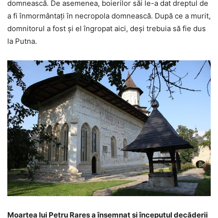
domnească. De asemenea, boierilor săi le-a dat dreptul de
a fi înmormântaţi în necropola domnească. După ce a murit,
domnitorul a fost şi el îngropat aici, deşi trebuia să fie dus
la Putna.
Moartea lui Petru Rareş a însemnat şi începutul decăderii