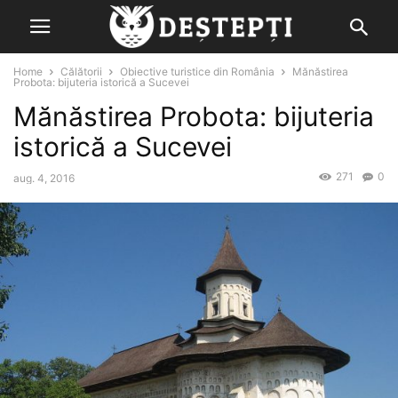
Home
Călătorii
Obiective turistice din România
Mănăstirea
Probota: bijuteria istorică a Sucevei
Mănăstirea Probota: bijuteria
istorică a Sucevei
271
0
aug. 4, 2016