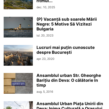
ritmul...
dec. 10, 2025
(P) Vacanță sub soarele Mării
Negre: 5 Motive Să Vizitezi
Bulgaria
iul. 20, 2023
Lucruri mai puțin cunoscute
despre București
apr. 23, 2020
Ansamblul urban Str. Gheorghe
Barițiu din Deva: O călătorie în
timp
aug. 5, 2016
Ansamblul Urban Piața Unirii din
Deva: Inima Culturală a Orașului