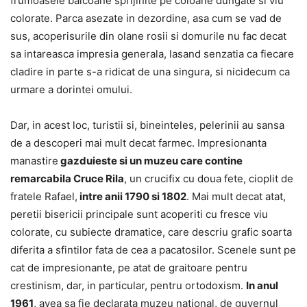
frumoasele balcoane sprijinite pe coloane dungate si viu
colorate. Parca asezate in dezordine, asa cum se vad de
sus, acoperisurile din olane rosii si domurile nu fac decat
sa intareasca impresia generala, lasand senzatia ca fiecare
cladire in parte s-a ridicat de una singura, si nicidecum ca
urmare a dorintei omului.
Dar, in acest loc, turistii si, bineinteles, pelerinii au sansa
de a descoperi mai mult decat farmec. Impresionanta
manastire
gazduieste si un muzeu care contine
remarcabila Cruce Rila
, un crucifix cu doua fete, cioplit de
fratele Rafael,
intre anii 1790 si 1802
. Mai mult decat atat,
peretii bisericii principale sunt acoperiti cu fresce viu
colorate, cu subiecte dramatice, care descriu grafic soarta
diferita a sfintilor fata de cea a pacatosilor. Scenele sunt pe
cat de impresionante, pe atat de graitoare pentru
crestinism, dar, in particular, pentru ortodoxism.
In anul
1961
, avea sa fie declarata muzeu national, de guvernul