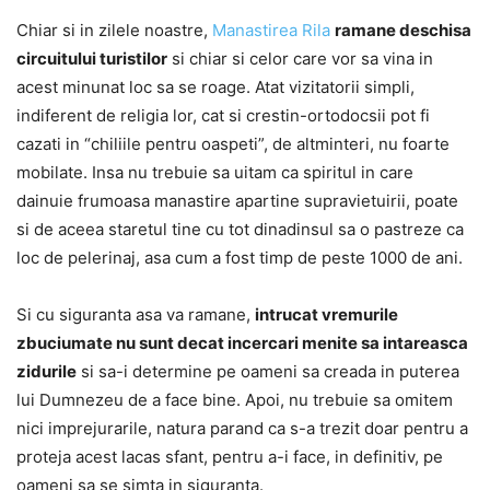
Chiar si in zilele noastre,
Manastirea Rila
ramane deschisa
circuitului turistilor
si chiar si celor care vor sa vina in
acest minunat loc sa se roage. Atat vizitatorii simpli,
indiferent de religia lor, cat si crestin-ortodocsii pot fi
cazati in “chiliile pentru oaspeti”, de altminteri, nu foarte
mobilate. Insa nu trebuie sa uitam ca spiritul in care
dainuie frumoasa manastire apartine supravietuirii, poate
si de aceea staretul tine cu tot dinadinsul sa o pastreze ca
loc de pelerinaj, asa cum a fost timp de peste 1000 de ani.
Si cu siguranta asa va ramane,
intrucat vremurile
zbuciumate nu sunt decat incercari menite sa intareasca
zidurile
si sa-i determine pe oameni sa creada in puterea
lui Dumnezeu de a face bine. Apoi, nu trebuie sa omitem
nici imprejurarile, natura parand ca s-a trezit doar pentru a
proteja acest lacas sfant, pentru a-i face, in definitiv, pe
oameni sa se simta in siguranta.