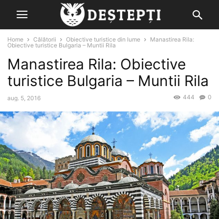
Home
Călătorii
Obiective turistice din lume
Manastirea Rila:
Obiective turistice Bulgaria – Muntii Rila
Manastirea Rila: Obiective
turistice Bulgaria – Muntii Rila
444
0
aug. 5, 2016