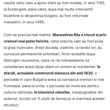
oasele celui care a ajuns sfant au fost mutate, in anul 1183,
la Esztergom, pana cand, dupa mai multe interventii
bizantine si deopotriva bulgare, au fost returnate
manastirii, in anul 1469.
Cum se preciza mai inainte,
Manastirea Rila a trecut si prin
vremuri mai putin fericite
, cand zidurile sale au fost puse
la grea incercare, drept dovada, cladirile, la randul lor, au
cunoscut permanente schimbari, fiind recladite dupa
distrugeri succesive, ceea ce ne indreptateste sa
consideram acest lacas sfant un simbol al rezistentei.
In
sfarsit, actualele constructii dateaza din anii 1830
, o
perioada in care Bulgaria avea sa cunoasca vremuri si mai
frumoase, pana la urma, o perioada de inviorare pentru
cultura nationala.
In interiorul zidurilor
, inexpugnabile din
exterior, turistii vor fi uluiti de farmecul si marimea acestei
structuri.