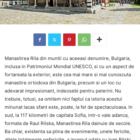
Manastirea Rila din muntii cu aceeasi denumire, Bulgaria,
inclusa in Patrimoniul Mondial UNESCO, si cu un aspect de
fortareata la exterior, este cea mai mare si mai cunoscuta
manastire ortodoxa din Bulgaria, precum si un loc cu
adevarat impresionant, indeosebi pentru pelerini. Nu
trebuie, totusi, sa omitem nici faptul ca istoria acestui
minunat lacas sfant este, poate, la fel de spectaculoasa. In
sud, la 117 kilometri de capitala Sofia, intr-o vale adanca,
formata de Raul Rilska, Manastirea Rila dainuie de secole.
Ba chiar, existenta sa plina de evenimente, unele fericite,
altele totalmente nefericite, a inceput odata cu Ivan Rilski,