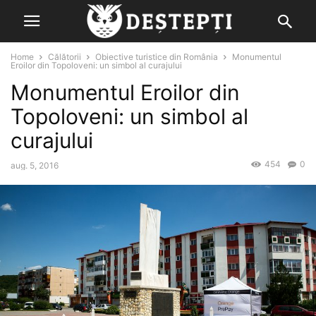
Home
Călătorii
Obiective turistice din România
Monumentul
Eroilor din Topoloveni: un simbol al curajului
Monumentul Eroilor din
Topoloveni: un simbol al
curajului
454
0
aug. 5, 2016