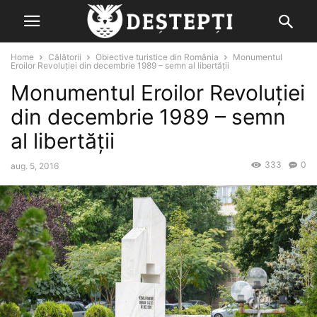
Home
Călătorii
Obiective turistice din România
Monumentul
Eroilor Revoluției din decembrie 1989 – semn al libertății
Monumentul Eroilor Revoluției
din decembrie 1989 – semn
al libertății
333
0
aug. 5, 2016