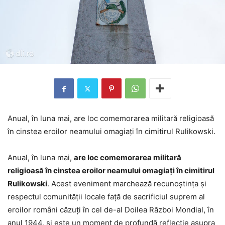
Anual, în luna mai, are loc comemorarea militară religioasă
în cinstea eroilor neamului omagiați în cimitirul Rulikowski.
Anual, în luna mai,
are loc comemorarea militară
religioasă în cinstea eroilor neamului omagiați în cimitirul
Rulikowski
. Acest eveniment marchează recunoștința și
respectul comunității locale față de sacrificiul suprem al
eroilor români căzuți în cel de-al Doilea Război Mondial, în
anul 1944, și este un moment de profundă reflecție asupra