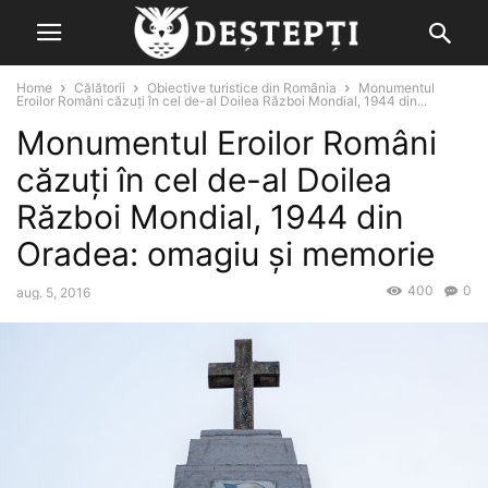
Home
Călătorii
Obiective turistice din România
Monumentul
Eroilor Români căzuți în cel de-al Doilea Război Mondial, 1944 din...
Monumentul Eroilor Români
căzuți în cel de-al Doilea
Război Mondial, 1944 din
Oradea: omagiu și memorie
400
0
aug. 5, 2016