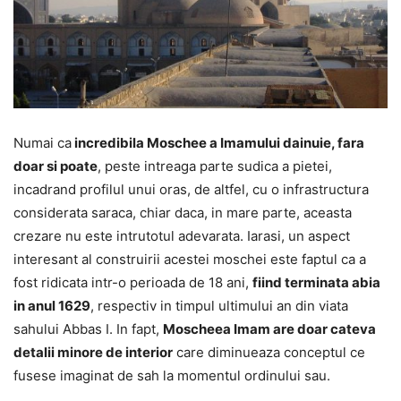
Numai ca
incredibila Moschee a Imamului dainuie, fara
doar si poate
, peste intreaga parte sudica a pietei,
incadrand profilul unui oras, de altfel, cu o infrastructura
considerata saraca, chiar daca, in mare parte, aceasta
crezare nu este intrutotul adevarata. Iarasi, un aspect
interesant al construirii acestei moschei este faptul ca a
fost ridicata intr-o perioada de 18 ani,
fiind terminata abia
in anul 1629
, respectiv in timpul ultimului an din viata
sahului Abbas I. In fapt,
Moscheea Imam are doar cateva
detalii minore de interior
care diminueaza conceptul ce
fusese imaginat de sah la momentul ordinului sau.