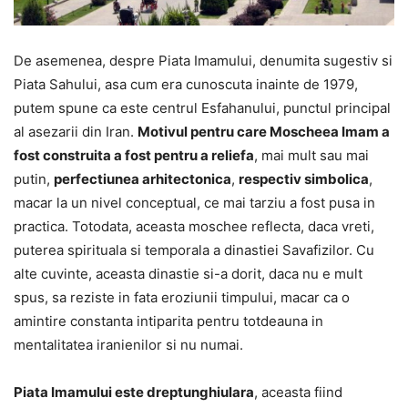
De asemenea, despre Piata Imamului, denumita sugestiv si
Piata Sahului, asa cum era cunoscuta inainte de 1979,
putem spune ca este centrul Esfahanului, punctul principal
al asezarii din Iran.
Motivul pentru care Moscheea Imam a
fost construita a fost pentru a reliefa
, mai mult sau mai
putin,
perfectiunea arhitectonica
,
respectiv simbolica
,
macar la un nivel conceptual, ce mai tarziu a fost pusa in
practica. Totodata, aceasta moschee reflecta, daca vreti,
puterea spirituala si temporala a dinastiei Savafizilor. Cu
alte cuvinte, aceasta dinastie si-a dorit, daca nu e mult
spus, sa reziste in fata eroziunii timpului, macar ca o
amintire constanta intiparita pentru totdeauna in
mentalitatea iranienilor si nu numai.
Piata Imamului este dreptunghiulara
, aceasta fiind