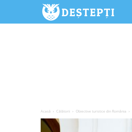
Deștepți.
Acasă
Călătorii
Obiective turistice din România