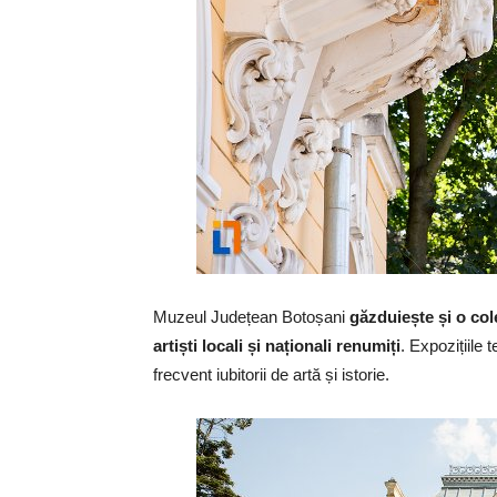
Muzeul Județean Botoșani
găzduiește și o col
artiști locali și naționali renumiți
. Expozițiile
frecvent iubitorii de artă și istorie.