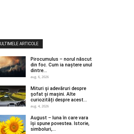
ULTIMELE ARTICOLE
Pirocumulus – norul născut
din foc. Cum ia naștere unul
dintre...
aug. 6, 2026
Mituri și adevăruri despre
șofat și mașini. Alte
curiozități despre acest...
aug. 4, 2026
August – luna în care vara
își spune povestea. Istorie,
simboluri,...