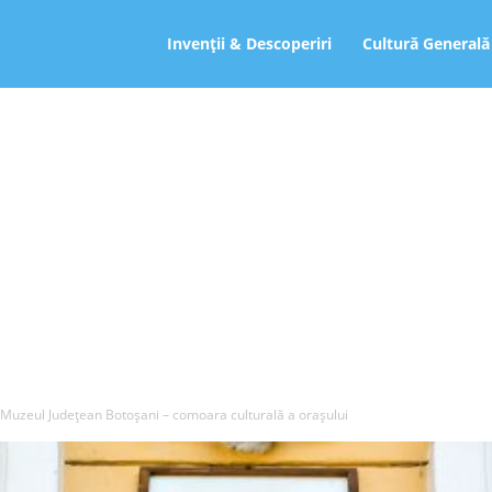
ro
Invenții & Descoperiri
Cultură Generală
Muzeul Județean Botoșani – comoara culturală a orașului