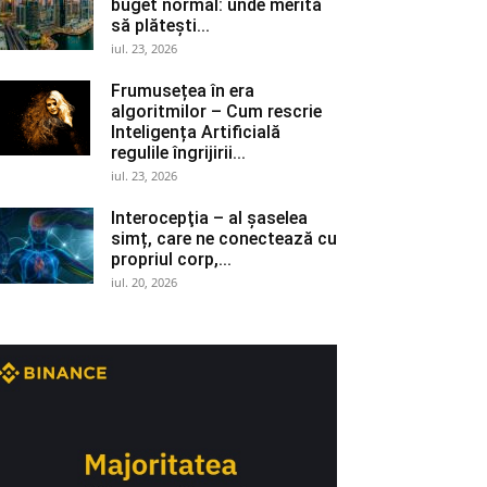
buget normal: unde merită
să plătești...
iul. 23, 2026
Frumusețea în era
algoritmilor – Cum rescrie
Inteligența Artificială
regulile îngrijirii...
iul. 23, 2026
Interocepţia – al șaselea
simț, care ne conectează cu
propriul corp,...
iul. 20, 2026