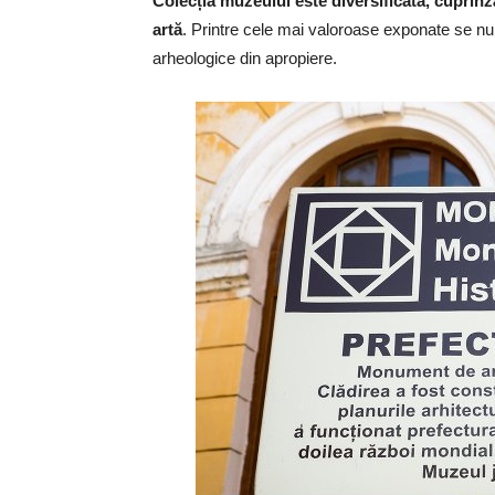
Colecția muzeului este diversificată, cuprin
artă
. Printre cele mai valoroase exponate se num
arheologice din apropiere.