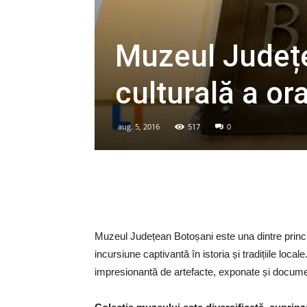
Muzeul Județ
culturală a or
aug. 5, 2016
517
0
Muzeul Județean Botoșani este una dintre principal
incursiune captivantă în istoria și tradițiile loc
impresionantă de artefacte, exponate și documen