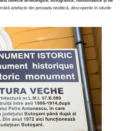
zând obiecte arheologice, etnografice, numismatice și de
ără artefacte din perioada neolitică, descoperite în siturile