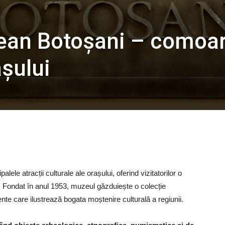
ean Botoșani – comoa
așului
ele atracții culturale ale orașului, oferind vizitatorilor o
ale. Fondat în anul 1953, muzeul găzduiește o colecție
te care ilustrează bogata moștenire culturală a regiunii.