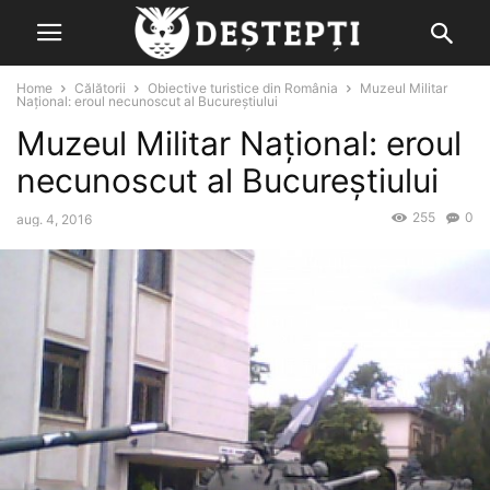
Home
Călătorii
Obiective turistice din România
Muzeul Militar
Național: eroul necunoscut al Bucureștiului
Muzeul Militar Național: eroul
necunoscut al Bucureștiului
255
0
aug. 4, 2016